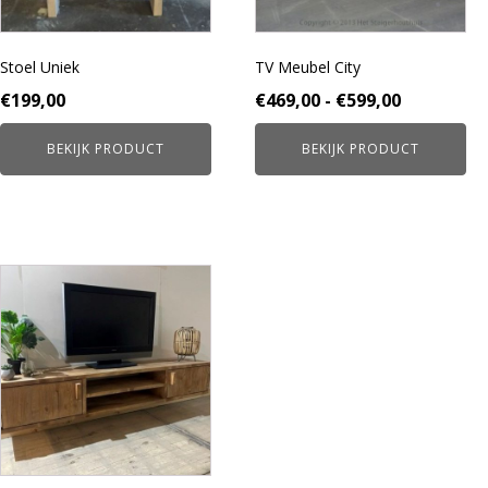
gekozen
gekozen
worden
worden
Stoel Uniek
TV Meubel City
op
op
de
de
Prijsklass
€
199,00
€
469,00
-
€
599,00
productpagina
productpagina
€469,00
BEKIJK PRODUCT
BEKIJK PRODUCT
tot
€599,00
Dit
product
heeft
meerdere
variaties.
Deze
optie
kan
gekozen