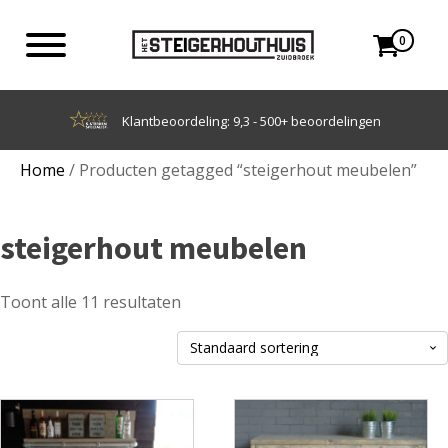
0
Achteraf betalen met Klarna
Home
/ Producten getagged “steigerhout meubelen”
steigerhout meubelen
Toont alle 11 resultaten
Dit
Dit
product
product