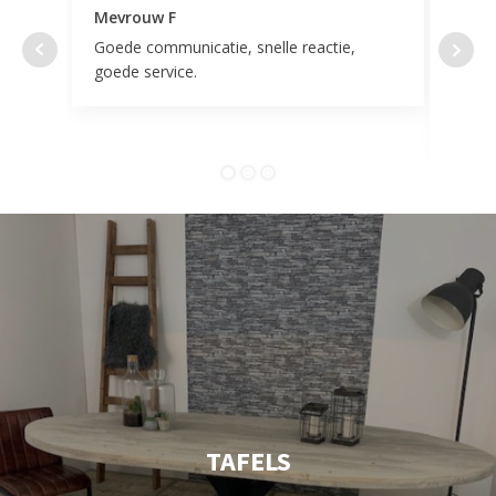
Mevrouw F
Mevr
Goede communicatie, snelle reactie,
Super
goede service.
door 
tevr
comp
TAFELS