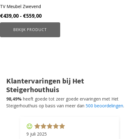
worden
TV Meubel Zwevend
op
de
Prijsklasse:
€
439,00
-
€
559,00
productpagina
€439,00
BEKIJK PRODUCT
tot
€559,00
Klantervaringen bij Het
Steigerhouthuis
98,49%
heeft goede tot zeer goede ervaringen met Het
Steigerhouthuis op basis van meer dan
500 beoordelingen
.
9 juli 2025
11 ap