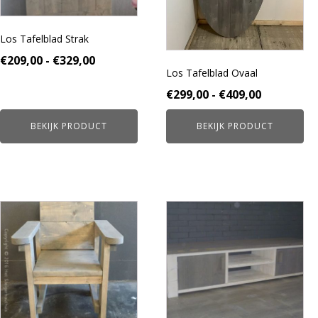
gekozen
gekozen
worden
worden
Los Tafelblad Strak
op
op
de
de
Prijsklasse:
€
209,00
-
€
329,00
productpagina
productpagina
Los Tafelblad Ovaal
€209,00
Prijsklass
€
299,00
-
€
409,00
tot
€299,00
€329,00
BEKIJK PRODUCT
BEKIJK PRODUCT
tot
€409,00
Dit
Dit
product
product
heeft
heeft
meerdere
meerdere
variaties.
variaties.
Deze
Deze
optie
optie
kan
kan