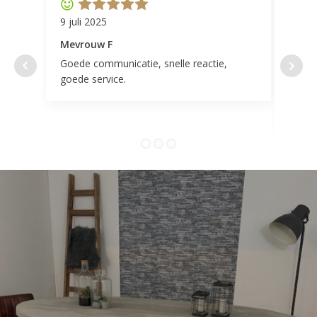
9 juli 2025
11 ap
Mevrouw F
Mevr
Goede communicatie, snelle reactie,
Super
goede service.
door 
tevr
comp