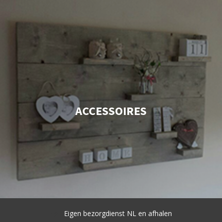
ACCESSOIRES
waliteit
Eigen bezorgdienst NL en afhal
3 )