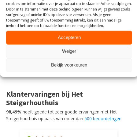
BONNY 80 HS SILVER
cookies om informatie over je apparaat op te slaan en/of te raadplegen.
Door in te stemmen met deze technologieën kunnen wij gegevens zoals
€
849,00
surfgedrag of unieke ID's op deze site verwerken. Als je geen
toestemming geeft of uw toestemming intrekt, kan dit een nadelige
invloed hebben op bepaalde functies en mogelijkheden.
TOEVOEGEN AAN WINKELWAGEN
Accepteren
Weiger
Bekijk voorkeuren
Klantervaringen bij Het
Steigerhouthuis
98,49%
heeft goede tot zeer goede ervaringen met Het
Steigerhouthuis op basis van meer dan
500 beoordelingen
.