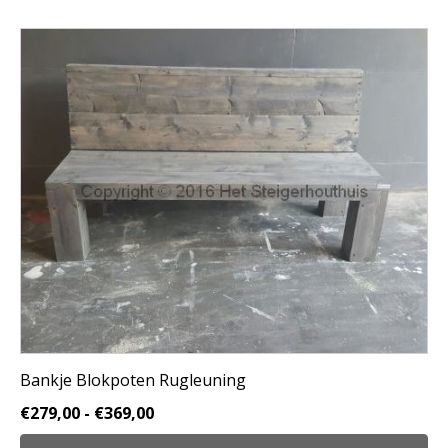
Dit
product
heeft
meerdere
variaties.
Deze
optie
kan
gekozen
worden
op
de
productpagina
Bankje Blokpoten Rugleuning
Prijsklasse:
€
279,00
-
€
369,00
€279,00