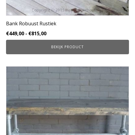
Bank Robuust Rustiek
Prijsklasse:
€
449,00
-
€
815,00
€449,00
BEKIJK PRODUCT
tot
€815,00
Dit
product
heeft
meerdere
variaties.
Deze
optie
kan
gekozen
worden