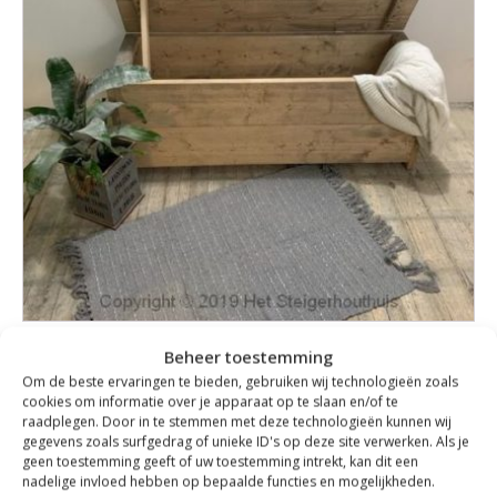
Deze
optie
kan
gekozen
worden
op
de
productpagina
Bankje met Klep
Beheer toestemming
Om de beste ervaringen te bieden, gebruiken wij technologieën zoals
Prijsklasse:
€
239,00
-
€
329,00
cookies om informatie over je apparaat op te slaan en/of te
€239,00
raadplegen. Door in te stemmen met deze technologieën kunnen wij
BEKIJK PRODUCT
tot
gegevens zoals surfgedrag of unieke ID's op deze site verwerken. Als je
geen toestemming geeft of uw toestemming intrekt, kan dit een
€329,00
nadelige invloed hebben op bepaalde functies en mogelijkheden.