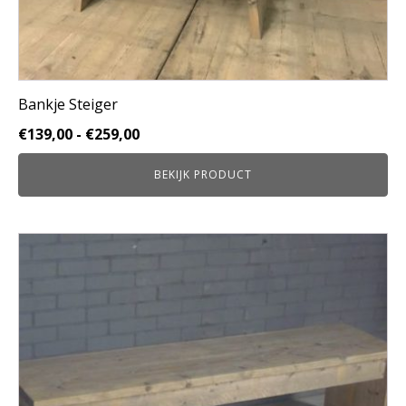
Bankje Steiger
Prijsklasse:
€
139,00
-
€
259,00
€139,00
BEKIJK PRODUCT
tot
€259,00
Dit
product
heeft
meerdere
variaties.
Deze
optie
kan
gekozen