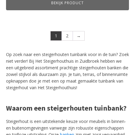
BEKIJK PRODUCT
tot
€289,00
1
2
→
Op zoek naar een steigerhouten tuinbank voor in de tuin? Zoek
niet verder! Bij Het Steigerhouthuis in Zuidbroek hebben we
een uitgebreid assortiment prachtige steigerhouten banken die
zowel stijlvol als duurzaam zijn. Je tuin, terras, of binnenruimte
opknappen doe je met een op maat gemaakte tuinbank van
steigerhout van Het Steigerhouthuis!
Waarom een steigerhouten tuinbank?
Steigerhout is een uitstekende keuze voor meubels in binnen-
en buitenomgevingen vanwege zijn robuuste eigenschappen
en tijdloze uitstraling. Onze
banken
zijn met zorg vervaardigd