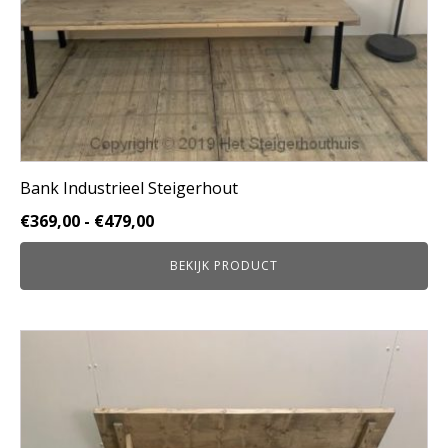
de
productpagina
Bank Industrieel Steigerhout
Prijsklasse:
€
369,00
-
€
479,00
€369,00
BEKIJK PRODUCT
tot
€479,00
Dit
product
heeft
meerdere
variaties.