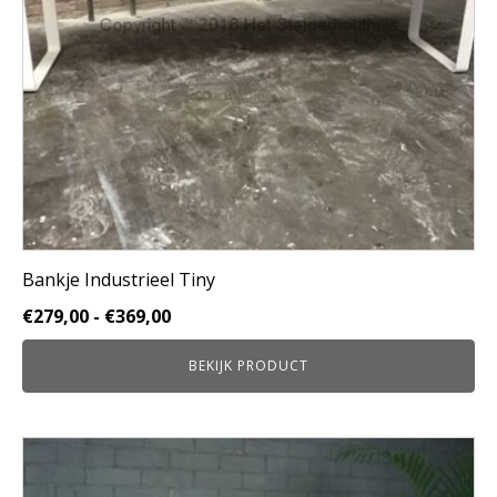
gekozen
worden
op
de
productpagina
Bankje Industrieel Tiny
Prijsklasse:
€
279,00
-
€
369,00
€279,00
BEKIJK PRODUCT
tot
€369,00
Dit
product
heeft