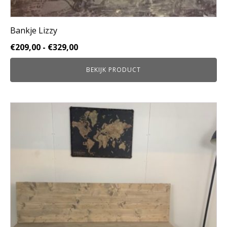
Bankje Lizzy
Prijsklasse:
€
209,00
-
€
329,00
€209,00
BEKIJK PRODUCT
tot
€329,00
Dit
product
heeft
meerdere
variaties.
Deze
optie
kan
gekozen
worden
op