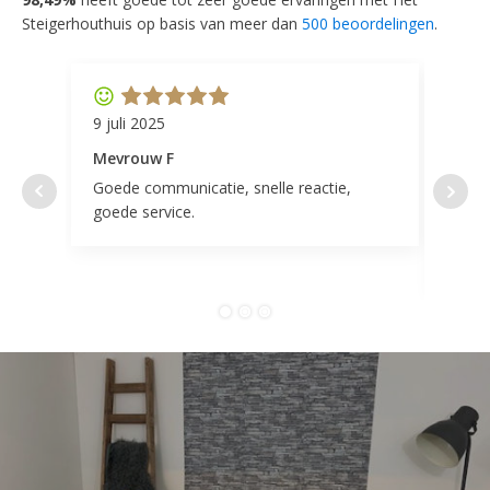
Steigerhouthuis op basis van meer dan
500 beoordelingen
.
9 juli 2025
11 ap
Mevrouw F
Mevr
Goede communicatie, snelle reactie,
Super
goede service.
door 
tevr
comp