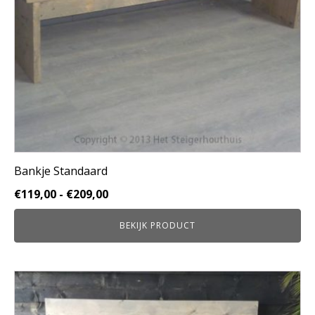
worden
op
de
productpagina
Bankje Standaard
Prijsklasse:
€
119,00
-
€
209,00
€119,00
BEKIJK PRODUCT
tot
€209,00
Dit
product
heeft