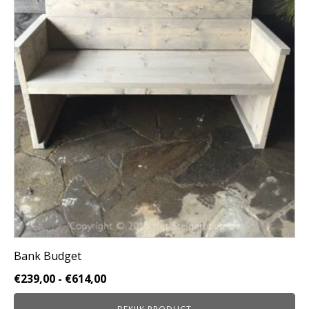
meerdere
variaties.
Deze
optie
kan
gekozen
worden
op
de
productpagina
Bank Budget
Prijsklasse:
€
239,00
-
€
614,00
€239,00