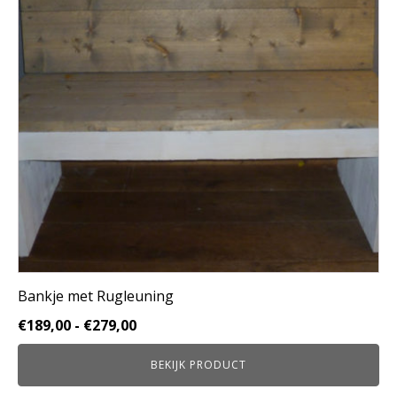
Deze
optie
kan
gekozen
worden
op
de
productpagina
Bankje met Rugleuning
Prijsklasse:
€
189,00
-
€
279,00
€189,00
BEKIJK PRODUCT
tot
€279,00