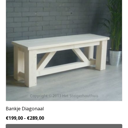
meerdere
variaties.
Deze
optie
kan
gekozen
worden
op
de
productpagina
Bankje Diagonaal
Prijsklasse:
€
199,00
-
€
289,00
€199,00