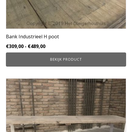
Bank Industrieel H poot
Prijsklasse:
€
309,00
-
€
489,00
€309,00
BEKIJK PRODUCT
tot
€489,00
Dit
product
heeft
meerdere
variaties.
Deze
optie
kan