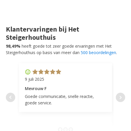
Klantervaringen bij Het
Steigerhouthuis
98,49%
heeft goede tot zeer goede ervaringen met Het
Steigerhouthuis op basis van meer dan
500 beoordelingen
.
9 juli 2025
11 ap
Mevrouw F
Mevr
Goede communicatie, snelle reactie,
Super
goede service.
door 
tevr
comp