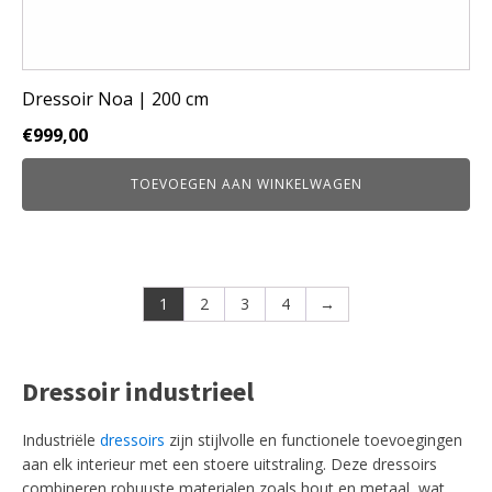
Dressoir Noa | 200 cm
€
999,00
TOEVOEGEN AAN WINKELWAGEN
1
2
3
4
→
Dressoir industrieel
Industriële
dressoirs
zijn stijlvolle en functionele toevoegingen
aan elk interieur met een stoere uitstraling. Deze dressoirs
combineren robuuste materialen zoals hout en metaal, wat