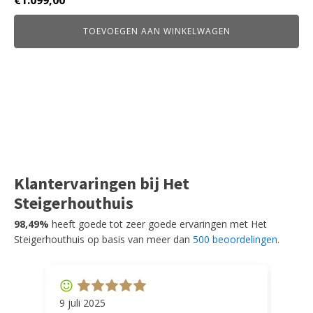
€
1.099,00
TOEVOEGEN AAN WINKELWAGEN
Klantervaringen bij Het
Steigerhouthuis
98,49%
heeft goede tot zeer goede ervaringen met Het
Steigerhouthuis op basis van meer dan
500 beoordelingen
.
9 juli 2025
11 ap