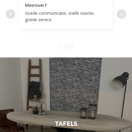
Mevrouw F
Mevr
Goede communicatie, snelle reactie,
Super
goede service.
door 
tevr
comp
TAFELS