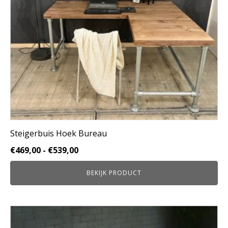
gekozen
worden
op
de
productpagina
Steigerbuis Hoek Bureau
Prijsklasse:
€
469,00
-
€
539,00
€469,00
BEKIJK PRODUCT
tot
€539,00
Dit
product