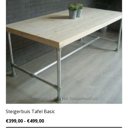
heeft
meerdere
variaties.
Deze
optie
kan
gekozen
worden
op
de
productpagina
Steigerbuis Tafel Basic
Prijsklasse:
€
399,00
-
€
499,00
€399,00