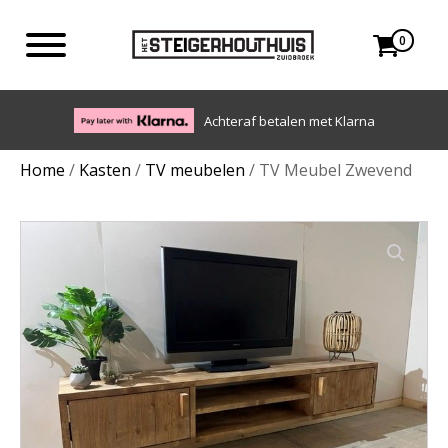
0
Eigen bezorgdienst in NL en BE. Afhalen ook mogelijk.
Home
/
Kasten
/
TV meubelen
/ TV Meubel Zwevend