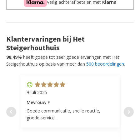
Veilig achteraf betalen met
Klarna
Klantervaringen bij Het
Steigerhouthuis
98,49%
heeft goede tot zeer goede ervaringen met Het
Steigerhouthuis op basis van meer dan
500 beoordelingen
.
9 juli 2025
11 ap
Mevrouw F
Mevr
Goede communicatie, snelle reactie,
Super
goede service.
door 
tevr
comp