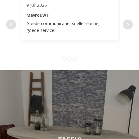
9 juli 2025
11 ap
Mevrouw F
Mevr
Goede communicatie, snelle reactie,
Super
goede service.
door 
tevr
comp