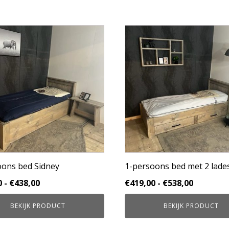
Dit
product
heeft
e
meerdere
variaties.
Deze
optie
kan
gekozen
worden
op
de
pagina
productpagina
oons bed Sidney
1-persoons bed met 2 lade
Prijsklasse:
Prijsklas
0
-
€
438,00
€
419,00
-
€
538,00
€319,00
€419,00
BEKIJK PRODUCT
BEKIJK PRODUCT
tot
tot
€438,00
€538,00