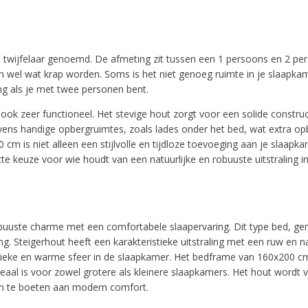
twijfelaar genoemd. De afmeting zit tussen een 1 persoons en 2 per
h wel wat krap worden. Soms is het niet genoeg ruimte in je slaapka
ing als je met twee personen bent.
ook zeer functioneel. Het stevige hout zorgt voor een solide constru
ens handige opbergruimtes, zoals lades onder het bed, wat extra op
cm is niet alleen een stijlvolle en tijdloze toevoeging aan je slaapk
 keuze voor wie houdt van een natuurlijke en robuuste uitstraling in 
uuste charme met een comfortabele slaapervaring. Dit type bed, gem
ing. Steigerhout heeft een karakteristieke uitstraling met een ruw en na
entieke en warme sfeer in de slaapkamer. Het bedframe van 160x200 
eaal is voor zowel grotere als kleinere slaapkamers. Het hout wordt 
 in te boeten aan modern comfort.