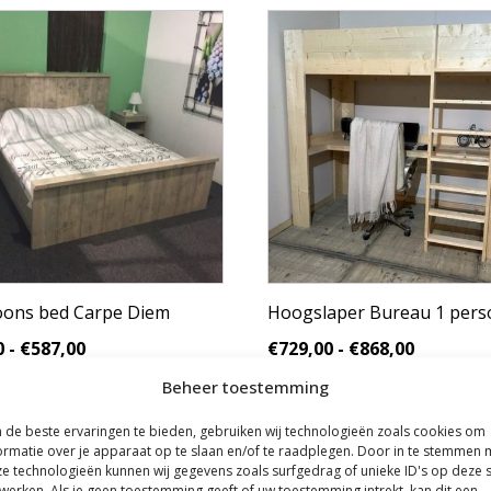
Dit
product
heeft
e
meerdere
variaties.
Deze
optie
kan
gekozen
worden
op
de
pagina
productpagina
oons bed Carpe Diem
Hoogslaper Bureau 1 pers
Prijsklasse:
Prijsklas
0
-
€
587,00
€
729,00
-
€
868,00
€409,00
€729,00
Beheer toestemming
BEKIJK PRODUCT
BEKIJK PRODUCT
tot
tot
€587,00
€868,00
de beste ervaringen te bieden, gebruiken wij technologieën zoals cookies om
ormatie over je apparaat op te slaan en/of te raadplegen. Door in te stemmen 
e technologieën kunnen wij gegevens zoals surfgedrag of unieke ID's op deze s
werken. Als je geen toestemming geeft of uw toestemming intrekt, kan dit een