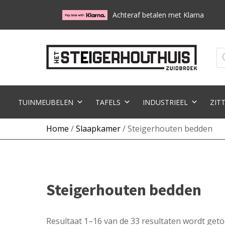
Achteraf betalen met Klarna
Pr
zo
TUINMEUBELEN
TAFELS
INDUSTRIEEL
ZIT
Home
/
Slaapkamer
/ Steigerhouten bedden
Steigerhouten bedden
Resultaat 1–16 van de 33 resultaten wordt get