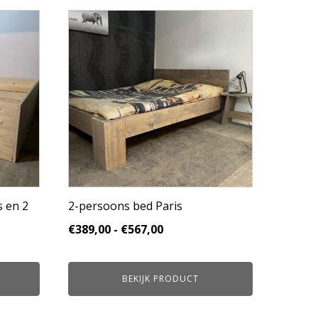
Dit
product
heeft
meerdere
variaties.
Deze
optie
kan
gekozen
worden
op
de
productpagina
s en 2
2-persoons bed Paris
Prijsklasse:
€
389,00
-
€
567,00
se:
€389,00
tot
BEKIJK PRODUCT
€567,00