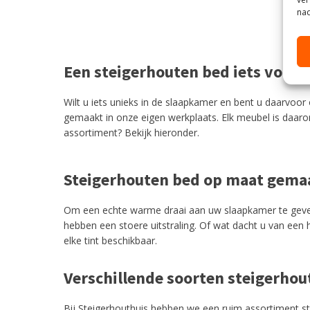
nad
Een steigerhouten bed iets voor 
Wilt u iets unieks in de slaapkamer en bent u daarvoo
gemaakt in onze eigen werkplaats. Elk meubel is daaro
assortiment? Bekijk hieronder.
Steigerhouten bed op maat gema
Om een echte warme draai aan uw slaapkamer te gev
hebben een stoere uitstraling. Of wat dacht u van een
elke tint beschikbaar.
Verschillende soorten steigerho
Bij Steigerhouthuis hebben we een ruim assortiment s