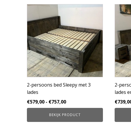
Dit
Dit
product
product
heeft
heeft
meerdere
meerder
variaties.
variaties.
Deze
Deze
optie
optie
kan
kan
gekozen
gekozen
worden
worden
op
op
de
de
productpagina
product
2-persoons bed Sleepy met 3
2-pers
lades
lades e
Prijsklasse:
€
579,00
-
€
757,00
€
739,0
€579,00
BEKIJK PRODUCT
tot
€757,00