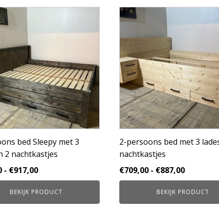
Dit
product
heeft
e
meerdere
variaties.
Deze
optie
kan
gekozen
worden
op
de
pagina
productpagina
oons bed Sleepy met 3
2-persoons bed met 3 lade
n 2 nachtkastjes
nachtkastjes
Prijsklasse:
Prijsklas
0
-
€
917,00
€
709,00
-
€
887,00
€739,00
€709,00
BEKIJK PRODUCT
BEKIJK PRODUCT
tot
tot
€917,00
€887,00