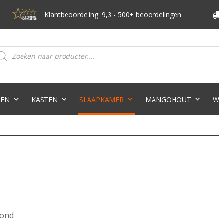
Klantbeoordeling: 9,3 - 500+ beoordelingen
oducten
eken
TEN
KASTEN
SLAAPKAMER
MANGOHOUT
W
oond