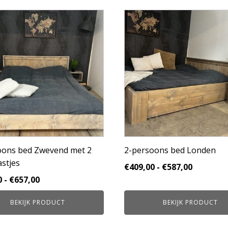
Dit
product
heeft
e
meerdere
variaties.
Deze
optie
kan
gekozen
worden
op
de
pagina
productpagina
oons bed Zwevend met 2
2-persoons bed Londen
stjes
Prijsklas
€
409,00
-
€
587,00
Prijsklasse:
€409,00
0
-
€
657,00
€479,00
tot
BEKIJK PRODUCT
BEKIJK PRODUCT
tot
€587,00
€657,00