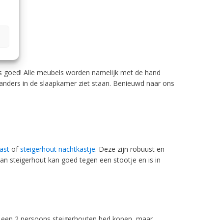
uis goed! Alle meubels worden namelijk met de hand
 anders in de slaapkamer ziet staan. Benieuwd naar ons
ast
of
steigerhout nachtkastje
. Deze zijn robuust en
an steigerhout kan goed tegen een stootje en is in
n een 2 persoons steigerhouten bed kopen, maar