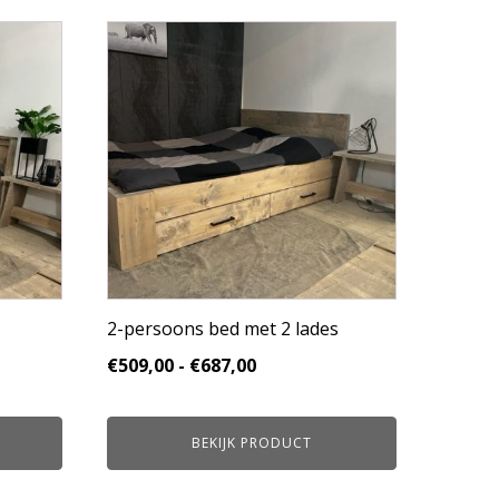
Dit
product
heeft
meerdere
variaties.
Deze
optie
kan
gekozen
worden
op
de
productpagina
2-persoons bed met 2 lades
se:
Prijsklasse:
€
509,00
-
€
687,00
€509,00
tot
BEKIJK PRODUCT
€687,00