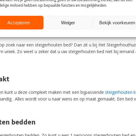
elige invloed hebben op bepaalde functies en mogelijkheden.
1
2
3
→
Accepteren
Weiger
Bekijk voorkeuren
u?
r op zoek naar een steigerhouten bed? Dan zit u bij Het Steigerhouth
m uniek. Zo weet u zeker dat u uw steigerhouten bed niet bij iemand
akt
en kunt u deze compleet maken met een bijpassende
steigerhouten k
 handig . Alles wordt voor u naar wens en op maat gemaakt. Een bed v
uten bedden
teigerhouten bedden. Zo kunt u een 1 persoons steigerhouten bed e