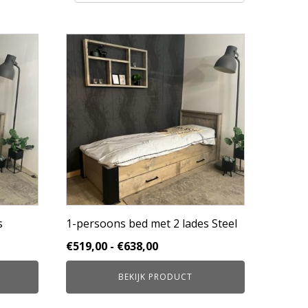
Dit
product
heeft
meerdere
variaties.
Deze
optie
kan
gekozen
worden
op
de
productpagina
s
1-persoons bed met 2 lades Steel
se:
Prijsklasse:
€
519,00
-
€
638,00
€519,00
BEKIJK PRODUCT
tot
€638,00