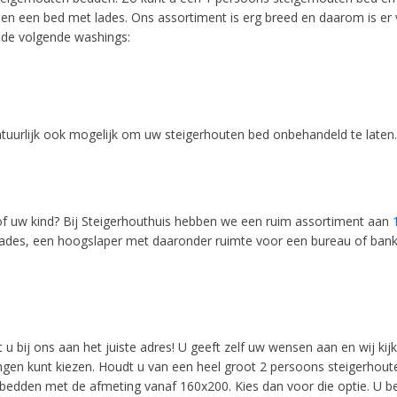
en een bed met lades. Ons assortiment is erg breed en daarom is er v
t de volgende washings:
atuurlijk ook mogelijk om uw steigerhouten bed onbehandeld te laten.
n
of uw kind? Bij Steigerhouthuis hebben we een ruim assortiment aan
lades, een hoogslaper met daaronder ruimte voor een bureau of ba
n
u bij ons aan het juiste adres! U geeft zelf uw wensen aan en wij ki
ingen kunt kiezen. Houdt u van een heel groot 2 persoons steigerhoute
dden met de afmeting vanaf 160x200. Kies dan voor die optie. U bep