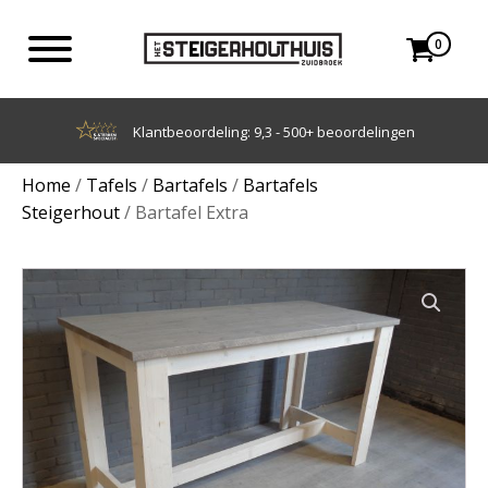
0
Achteraf betalen met Klarna
Home
/
Tafels
/
Bartafels
/
Bartafels
Steigerhout
/ Bartafel Extra