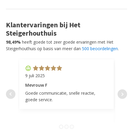
Klantervaringen bij Het
Steigerhouthuis
98,49%
heeft goede tot zeer goede ervaringen met Het
Steigerhouthuis op basis van meer dan
500 beoordelingen
.
9 juli 2025
11 ap
Mevrouw F
Mevr
Goede communicatie, snelle reactie,
Super
goede service.
door 
tevr
comp