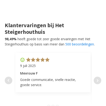
Klantervaringen bij Het
Steigerhouthuis
98,49%
heeft goede tot zeer goede ervaringen met Het
Steigerhouthuis op basis van meer dan
500 beoordelingen
.
9 juli 2025
11 ap
Mevrouw F
Mevr
Goede communicatie, snelle reactie,
Super
goede service.
door 
tevr
comp