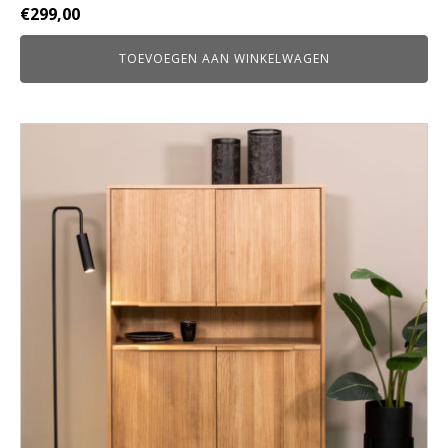
Oorspronkelijke
Huidige
€
299,00
prijs
prijs
TOEVOEGEN AAN WINKELWAGEN
was:
is:
€359,00.
€299,00.