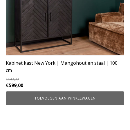
Kabinet kast New York | Mangohout en staal | 100
cm
€
649,00
Oorspronkelijke
Huidige
€
599,00
prijs
prijs
TOEVOEGEN AAN WINKELWAGEN
was:
is:
€649,00.
€599,00.