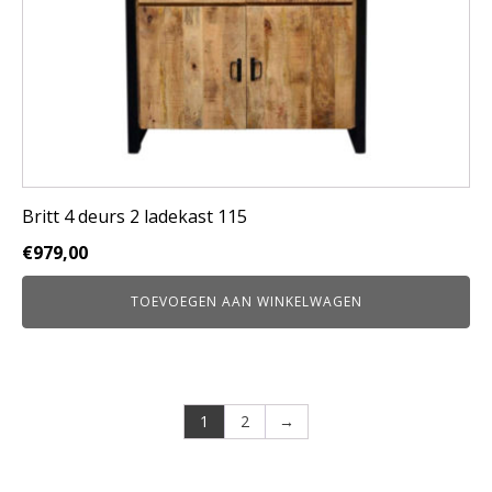
Britt 4 deurs 2 ladekast 115
€
979,00
TOEVOEGEN AAN WINKELWAGEN
1
2
→