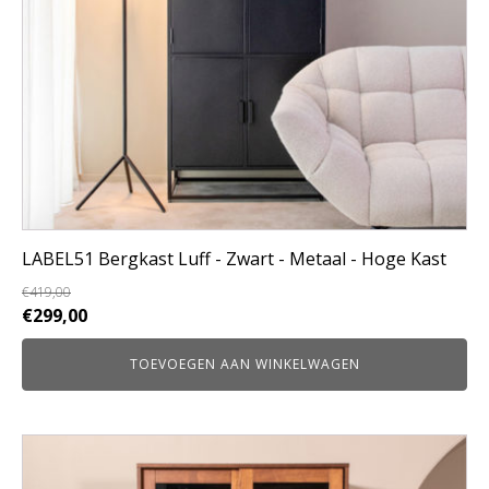
LABEL51 Bergkast Luff - Zwart - Metaal - Hoge Kast
€
419,00
Oorspronkelijke
Huidige
€
299,00
prijs
prijs
TOEVOEGEN AAN WINKELWAGEN
was:
is:
€419,00.
€299,00.