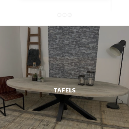
comp
TAFELS