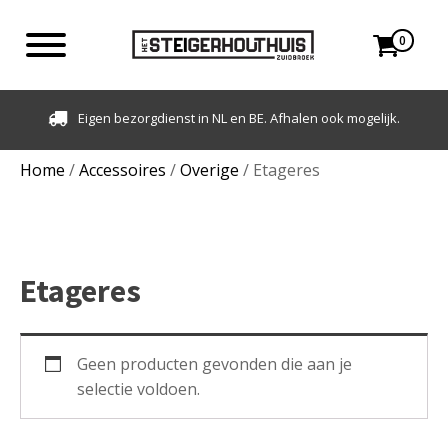
0
Eigen bezorgdienst in NL en BE. Afhalen ook mogelijk.
Home
/
Accessoires
/
Overige
/ Etageres
Etageres
Geen producten gevonden die aan je
selectie voldoen.