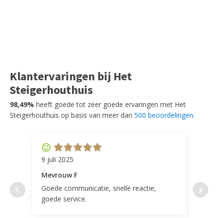
Klantervaringen bij Het
Steigerhouthuis
98,49%
heeft goede tot zeer goede ervaringen met Het
Steigerhouthuis op basis van meer dan
500 beoordelingen
.
9 juli 2025
11 ap
Mevrouw F
Mevr
Goede communicatie, snelle reactie,
Super
goede service.
door 
tevr