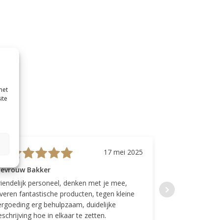
met
ite
17 mei 2025
evrouw Bakker
Mevrouw GP
riendelijk personeel, denken met je mee,
Top geregeld! K
everen fantastische producten, tegen kleine
indelingen die w
ergoeding erg behulpzaam, duidelijke
Fijne communicat
schrijving hoe in elkaar te zetten.