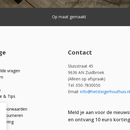
Snelle levering
ge
Contact
Sluisstraat 45
elde vragen
9636 AN Zuidbroek
om
(Alleen op afspraak)
Tel: 050-7830050
n
Email:
info@hetsteigerhouthuis.n
e & Tips
e voorwaarden
Meld je aan voor de nieuws
 retourneren
en ontvang 10 euro korting
rklaring
licy