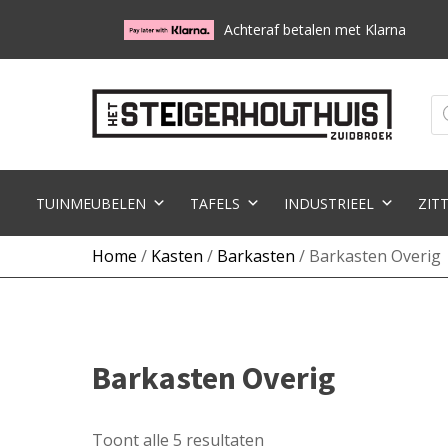
Achteraf betalen met Klarna
Pr
zo
TUINMEUBELEN
TAFELS
INDUSTRIEEL
ZIT
Home
/
Kasten
/
Barkasten
/ Barkasten Overig
Barkasten Overig
Toont alle 5 resultaten