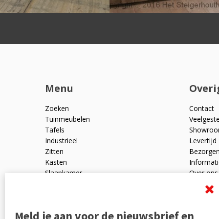
Menu
Overi
Zoeken
Contact
Tuinmeubelen
Veelgest
Tafels
Showro
Industrieel
Levertijd
Zitten
Bezorge
Kasten
Informati
Slaapkamer
Over ons
Mangohout
Algemen
Woonaccessoires
Ruilen en
Zakelijk
Privacyve
Meld je aan voor de nieuwsbrief en
Outlet
Reviewpo