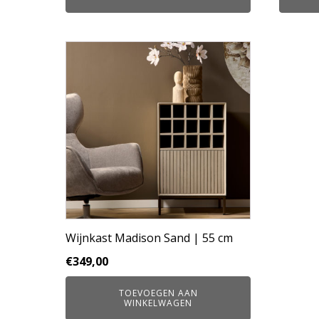
€699,00.
€589,00.
Wijnkast Madison Sand | 55 cm
€
349,00
TOEVOEGEN AAN
WINKELWAGEN