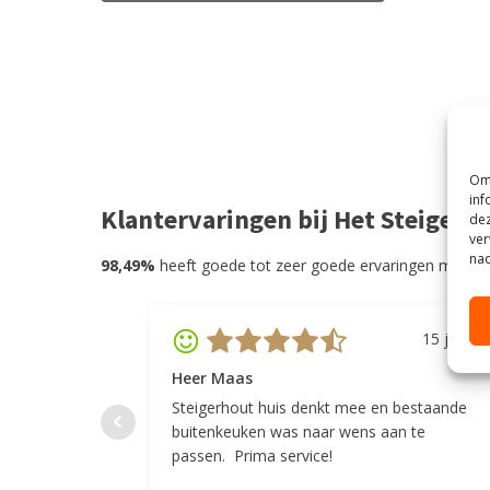
Om 
inf
Klantervaringen bij Het Steigerh
dez
ver
nad
98,49%
heeft goede tot zeer goede ervaringen met He
15 juli 20
Heer Maas
Steigerhout huis denkt mee en bestaande
buitenkeuken was naar wens aan te
passen. Prima service!