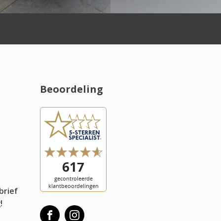
Beoordeling
l
brief
!