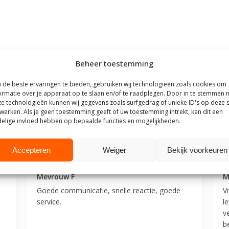
Beheer toestemming
de beste ervaringen te bieden, gebruiken wij technologieën zoals cookies om
ormatie over je apparaat op te slaan en/of te raadplegen. Door in te stemmen 
outhuis
e technologieën kunnen wij gegevens zoals surfgedrag of unieke ID's op deze s
werken. Als je geen toestemming geeft of uw toestemming intrekt, kan dit een
elige invloed hebben op bepaalde functies en mogelijkheden.
t Steigerhouthuis op basis van meer dan
500 beoordelingen
.
Accepteren
Weiger
Bekijk voorkeuren
25
9 juli 2025
Mevrouw F
M
Goede communicatie, snelle reactie, goede
V
service.
l
v
be