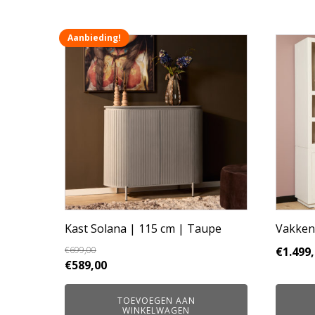
Aanbieding!
Kast Solana | 115 cm | Taupe
Vakkenk
€
699,00
€
1.499
Oorspronkelijke
Huidige
€
589,00
prijs
prijs
was:
is:
TOEVOEGEN AAN
WINKELWAGEN