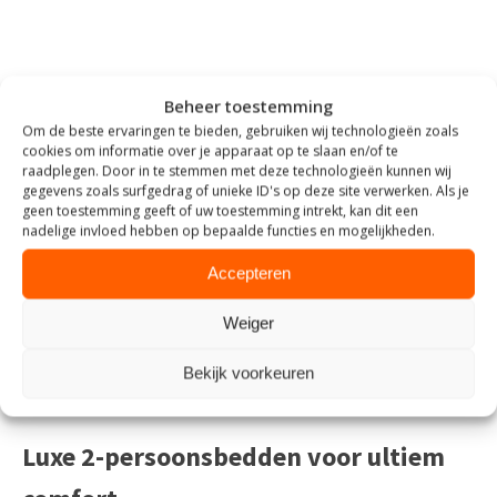
2-persoonsbedden voor elke
Beheer toestemming
Om de beste ervaringen te bieden, gebruiken wij technologieën zoals
slaapkamerstijl
cookies om informatie over je apparaat op te slaan en/of te
raadplegen. Door in te stemmen met deze technologieën kunnen wij
gegevens zoals surfgedrag of unieke ID's op deze site verwerken. Als je
Bij Het Steigerhouthuis vind je een ruim aanbod aan
2-
geen toestemming geeft of uw toestemming intrekt, kan dit een
persoonsbedden
in verschillende stijlen en materialen. Van
nadelige invloed hebben op bepaalde functies en mogelijkheden.
strakke stalen bedframes tot warme houten modellen en
luxe
Accepteren
boxsprings
. Zo creëer je eenvoudig een
slaapkamer
die
helemaal past bij jouw smaak. Onze bedden zijn niet alleen
mooi om te zien, maar ook ontworpen voor jarenlang
Weiger
slaapcomfort. De afwerking en kwaliteit staan bij ons altijd
centraal. En het fijne is: je bestelt jouw bed gewoon online met
Bekijk voorkeuren
bezorging door heel Nederland.
Luxe 2-persoonsbedden voor ultiem