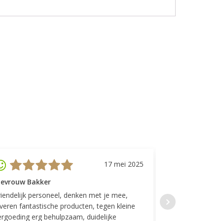
17 mei 2025
evrouw Bakker
Mevrouw GP
riendelijk personeel, denken met je mee,
Top geregeld! K
everen fantastische producten, tegen kleine
indelingen die w
ergoeding erg behulpzaam, duidelijke
Fijne communicat