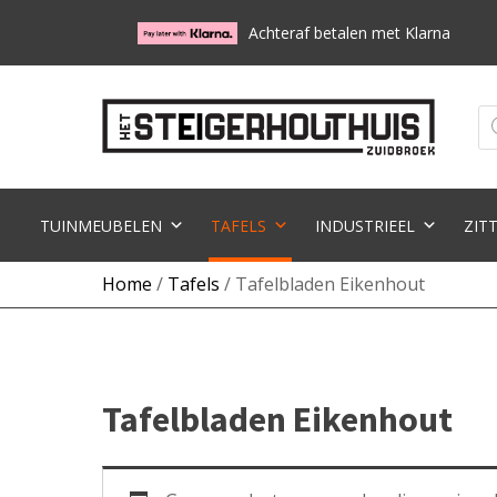
Achteraf betalen met Klarna
Pr
zo
TUINMEUBELEN
TAFELS
INDUSTRIEEL
ZIT
Home
/
Tafels
/ Tafelbladen Eikenhout
Tafelbladen Eikenhout