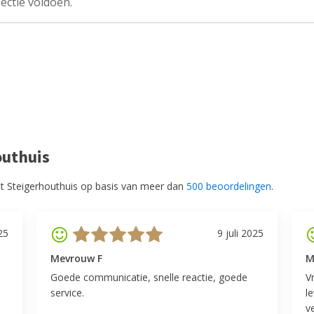
ectie voldoen.
outhuis
t Steigerhouthuis op basis van meer dan
500 beoordelingen
.
25
9 juli 2025
Mevrouw F
M
Goede communicatie, snelle reactie, goede
V
service.
l
v