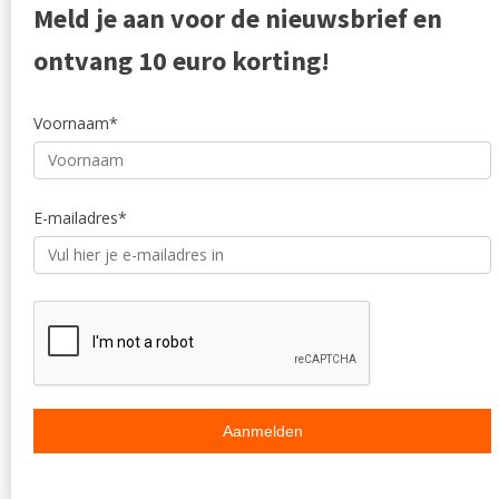
Meld je aan voor de nieuwsbrief en
Outlet
Reviewpo
Offerte
Klachten
ontvang 10 euro korting!
Partners
Voornaam*
E-mailadres*