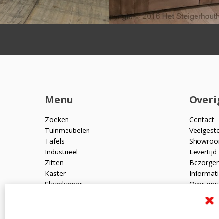
Op maat gemaakt
Menu
Overi
Zoeken
Contact
Tuinmeubelen
Veelgest
Tafels
Showro
Industrieel
Levertijd
Zitten
Bezorge
Kasten
Informati
Slaapkamer
Over ons
Mangohout
Algemen
Woonaccessoires
Ruilen en
Zakelijk
Privacyve