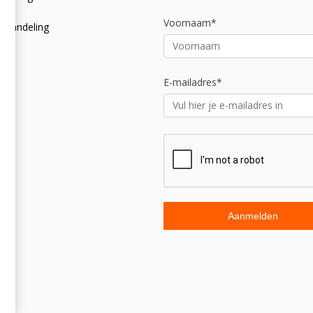
licy
Voornaam*
afhandeling
E-mailadres*