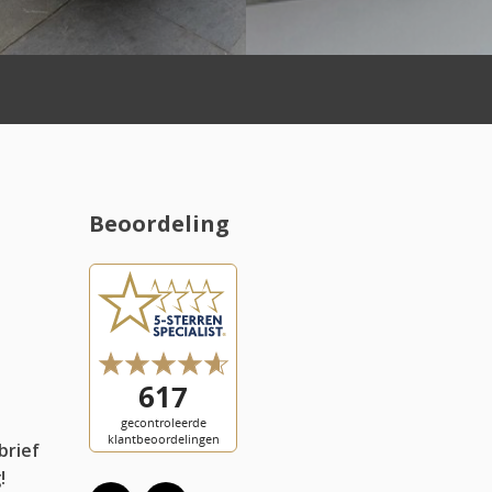
Snelle le
Beoordeling
l
brief
!