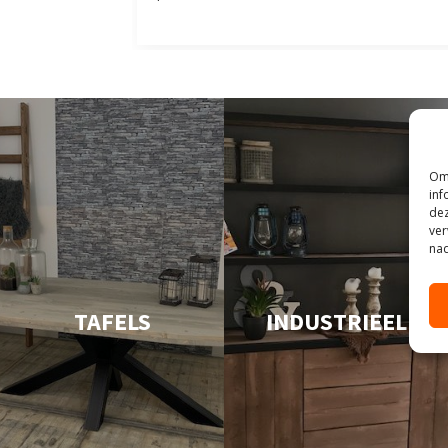
Om 
inf
dez
ver
nad
TAFELS
INDUSTRIEEL