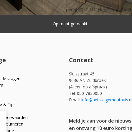
ge
Contact
Sluisstraat 45
elde vragen
9636 AN Zuidbroek
om
(Alleen op afspraak)
Tel: 050-7830050
n
Email:
info@hetsteigerhouthuis.n
e & Tips
e voorwaarden
Meld je aan voor de nieuws
 retourneren
en ontvang 10 euro korting
rklaring