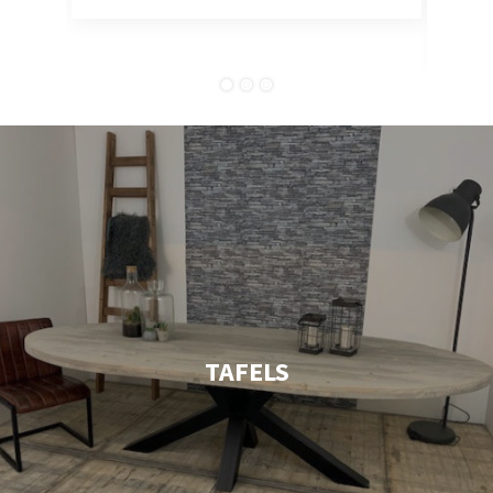
tevr
comp
TAFELS