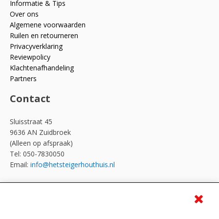
Informatie & Tips
Over ons
Algemene voorwaarden
Ruilen en retourneren
Privacyverklaring
Reviewpolicy
Klachtenafhandeling
Partners
Contact
Sluisstraat 45
9636 AN Zuidbroek
(Alleen op afspraak)
Tel: 050-7830050
Email:
info@hetsteigerhouthuis.nl
Meld je aan voor de nieuwsbrief en ontvang 10
euro korting!