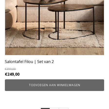
Salontafel Filou | Set van 2
€
399,00
Oorspronkelijke
Huidige
€
249,00
prijs
prijs
TOEVOEGEN AAN WINKELWAGEN
was:
is:
€399,00.
€249,00.