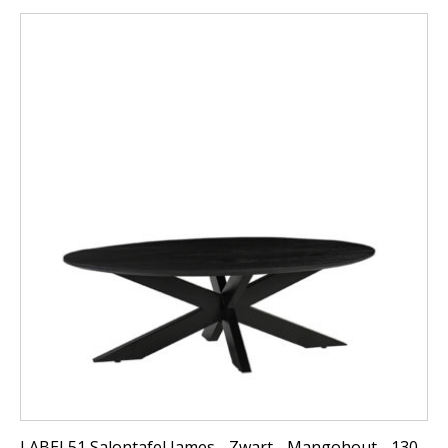
LABEL51 Salontafel James - Zwart - Mangohout - 130