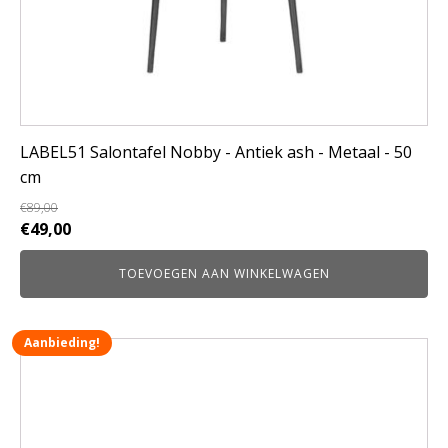
LABEL51 Salontafel Nobby - Antiek ash - Metaal - 50
cm
€
89,00
Oorspronkelijke
Huidige
€
49,00
prijs
prijs
TOEVOEGEN AAN WINKELWAGEN
was:
is:
€89,00.
€49,00.
Aanbieding!