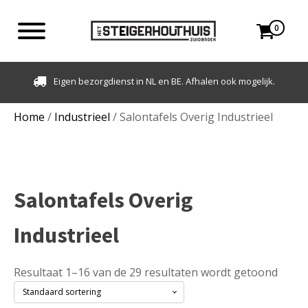
0
dienst in NL en BE. Afhalen ook mogelijk.
Klantbeoord
Home
/
Industrieel
/ Salontafels Overig Industrieel
Salontafels Overig
Industrieel
Resultaat 1–16 van de 29 resultaten wordt getoond