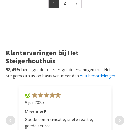
1
2
→
Klantervaringen bij Het
Steigerhouthuis
98,49%
heeft goede tot zeer goede ervaringen met Het
Steigerhouthuis op basis van meer dan
500 beoordelingen
.
9 juli 2025
11 ap
Mevrouw F
Mevr
Goede communicatie, snelle reactie,
Super
goede service.
door 