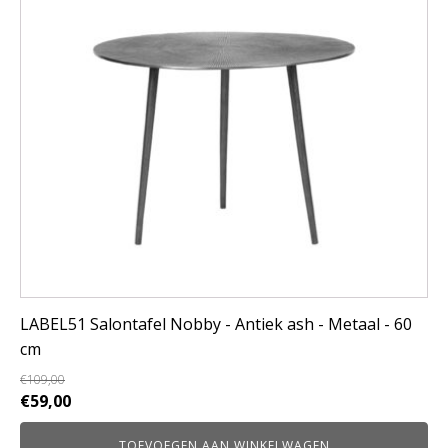
LABEL51 Salontafel Nobby - Antiek ash - Metaal - 60
cm
€
109,00
Oorspronkelijke
Huidige
€
59,00
prijs
prijs
TOEVOEGEN AAN WINKELWAGEN