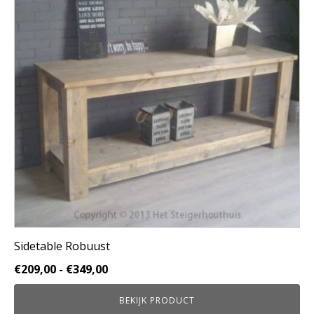
variaties.
Deze
optie
kan
gekozen
worden
op
de
productpagina
Sidetable Robuust
Prijsklasse:
€
209,00
-
€
349,00
€209,00
BEKIJK PRODUCT
tot