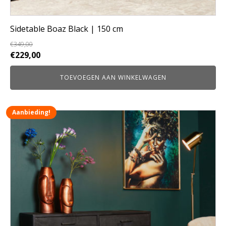
Sidetable Boaz Black | 150 cm
€
349,00
Oorspronkelijke
Huidige
€
229,00
prijs
prijs
TOEVOEGEN AAN WINKELWAGEN
was:
is:
€349,00.
€229,00.
Aanbieding!