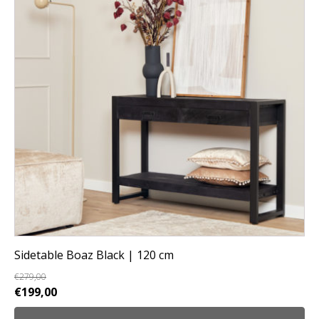
Sidetable Boaz Black | 120 cm
€
279,00
Oorspronkelijke
Huidige
€
199,00
prijs
prijs