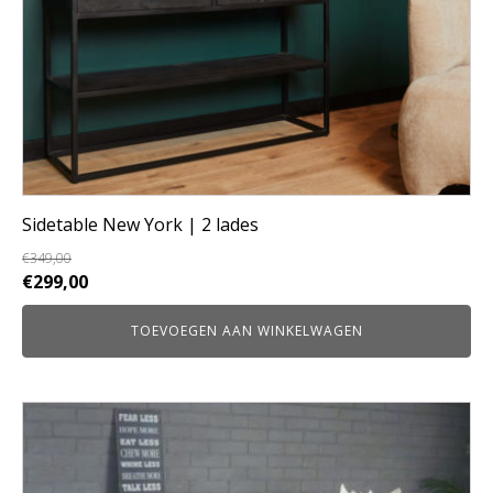
Sidetable New York | 2 lades
€
349,00
Oorspronkelijke
Huidige
€
299,00
prijs
prijs
TOEVOEGEN AAN WINKELWAGEN
was:
is:
€349,00.
€299,00.
Dit
product
heeft
meerdere