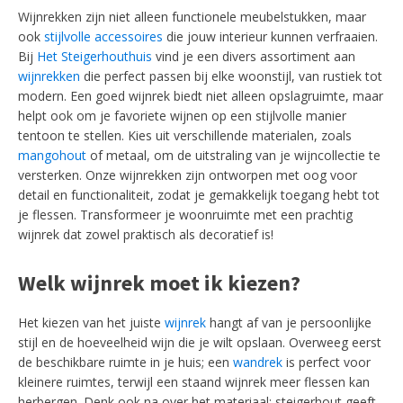
Wijnrekken zijn niet alleen functionele meubelstukken, maar
ook
stijlvolle accessoires
die jouw interieur kunnen verfraaien.
Bij
Het Steigerhouthuis
vind je een divers assortiment aan
wijnrekken
die perfect passen bij elke woonstijl, van rustiek tot
modern. Een goed wijnrek biedt niet alleen opslagruimte, maar
helpt ook om je favoriete wijnen op een stijlvolle manier
tentoon te stellen. Kies uit verschillende materialen, zoals
mangohout
of metaal, om de uitstraling van je wijncollectie te
versterken. Onze wijnrekken zijn ontworpen met oog voor
detail en functionaliteit, zodat je gemakkelijk toegang hebt tot
je flessen. Transformeer je woonruimte met een prachtig
wijnrek dat zowel praktisch als decoratief is!
Welk wijnrek moet ik kiezen?
Het kiezen van het juiste
wijnrek
hangt af van je persoonlijke
stijl en de hoeveelheid wijn die je wilt opslaan. Overweeg eerst
de beschikbare ruimte in je huis; een
wandrek
is perfect voor
kleinere ruimtes, terwijl een staand wijnrek meer flessen kan
herbergen. Denk ook na over het materiaal; steigerhout geeft