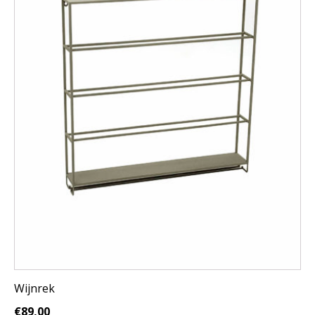
Wijnrek
€
89,00