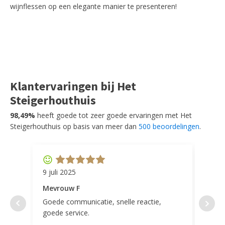
wijnflessen op een elegante manier te presenteren!
Klantervaringen bij Het
Steigerhouthuis
98,49%
heeft goede tot zeer goede ervaringen met Het
Steigerhouthuis op basis van meer dan
500 beoordelingen
.
9 juli 2025
11 ap
Mevrouw F
Mevr
Goede communicatie, snelle reactie,
Super
goede service.
door 
tevr