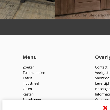
Menu
Overi
Zoeken
Contact
Tuinmeubelen
Veelgest
Tafels
Showro
Industrieel
Levertijd
Zitten
Bezorge
Kasten
Informati
Slaapkamer
Over ons
Mangohout
Algemen