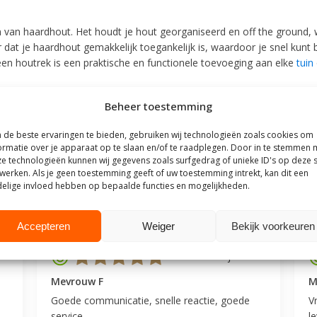
 van haardhout. Het houdt je hout georganiseerd en off the ground, 
t je haardhout gemakkelijk toegankelijk is, waardoor je snel kunt bi
en houtrek is een praktische en functionele toevoeging aan elke
tuin
Beheer toestemming
de beste ervaringen te bieden, gebruiken wij technologieën zoals cookies om
ormatie over je apparaat op te slaan en/of te raadplegen. Door in te stemmen 
e technologieën kunnen wij gegevens zoals surfgedrag of unieke ID's op deze s
werken. Als je geen toestemming geeft of uw toestemming intrekt, kan dit een
outhuis
elige invloed hebben op bepaalde functies en mogelijkheden.
t Steigerhouthuis op basis van meer dan
500 beoordelingen
.
Accepteren
Weiger
Bekijk voorkeuren
25
9 juli 2025
Mevrouw F
M
Goede communicatie, snelle reactie, goede
V
service.
l