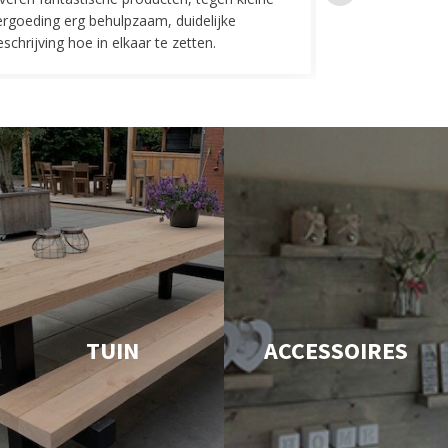
ergoeding erg behulpzaam, duidelijke
Fijne communicat
schrijving hoe in elkaar te zetten.
TUIN
ACCESSOIRES