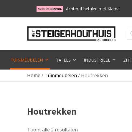
Achteraf betalen met Klarna
Pr
zo
TUINMEUBELEN
TAFELS
INDUSTRIEEL
ZIT
Home
/
Tuinmeubelen
/ Houtrekken
Houtrekken
Toont alle 2 resultaten