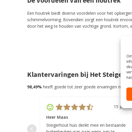
De voordelen van een houtrek
Een houtrek biedt diverse voordelen voor het opbergen
schimmelvorming. Bovendien zorgt een houtrek ervoor da
door het weg te houden van vochtige grond. Kortom, e
Om 
inf
dez
ver
Klantervaringen bij Het Steigerh
nad
98,49%
heeft goede tot zeer goede ervaringen met He
15 juli 20
Heer Maas
Steigerhout huis denkt mee en bestaande
buitenkeuken was naar wens aan te