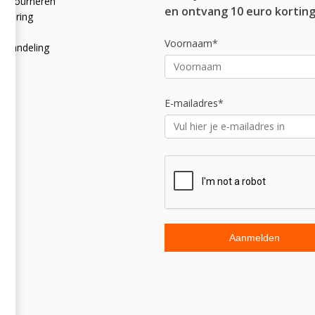
 retourneren
en ontvang 10 euro korting
rklaring
licy
Voornaam*
afhandeling
E-mailadres*