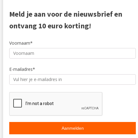
Woonaccessoires
Ruilen en
Zakelijk
Privacyve
Meld je aan voor de nieuwsbrief en
Outlet
Reviewpo
Offerte
Klachten
ontvang 10 euro korting!
Partners
Voornaam*
E-mailadres*