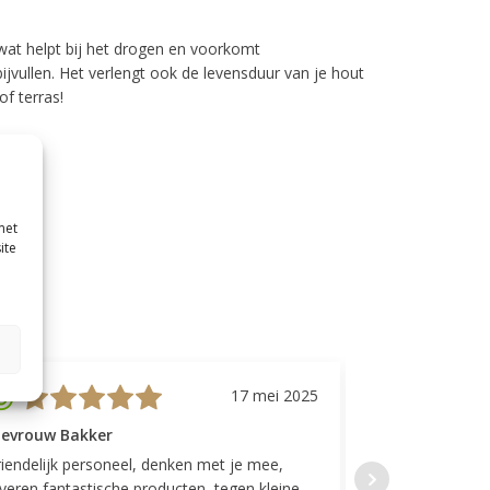
wat helpt bij het drogen en voorkomt
jvullen. Het verlengt ook de levensduur van je hout
of terras!
met
ite
17 mei 2025
evrouw Bakker
Mevrouw GP
riendelijk personeel, denken met je mee,
Top geregeld! K
everen fantastische producten, tegen kleine
indelingen die w