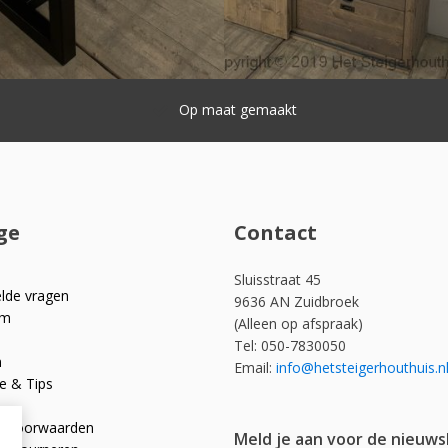
Snelle levering
ge
Contact
Sluisstraat 45
elde vragen
9636 AN Zuidbroek
om
(Alleen op afspraak)
Tel: 050-7830050
n
Email:
info@hetsteigerhouthuis.n
e & Tips
e voorwaarden
Meld je aan voor de nieuws