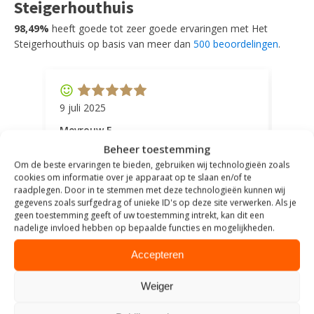
Steigerhouthuis
98,49%
heeft goede tot zeer goede ervaringen met Het
Steigerhouthuis op basis van meer dan
500 beoordelingen
.
9 juli 2025
11 ap
Mevrouw F
Mevr
Beheer toestemming
Goede communicatie, snelle reactie,
Super
goede service.
door 
Om de beste ervaringen te bieden, gebruiken wij technologieën zoals
cookies om informatie over je apparaat op te slaan en/of te
tevr
raadplegen. Door in te stemmen met deze technologieën kunnen wij
comp
gegevens zoals surfgedrag of unieke ID's op deze site verwerken. Als je
geen toestemming geeft of uw toestemming intrekt, kan dit een
nadelige invloed hebben op bepaalde functies en mogelijkheden.
Accepteren
Weiger