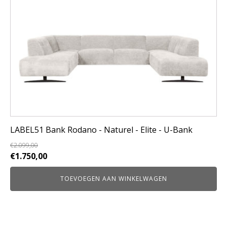
LABEL51 Bank Rodano - Naturel - Elite - U-Bank
€
2.099,00
Oorspronkelijke
Huidige
€
1.750,00
prijs
prijs
TOEVOEGEN AAN WINKELWAGEN
was:
is:
€2.099,00.
€1.750,00.