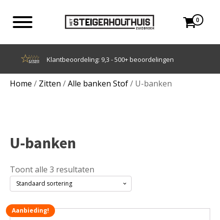
0
Achteraf betalen met Klarna
Home
/
Zitten
/
Alle banken Stof
/ U-banken
U-banken
Toont alle 3 resultaten
Aanbieding!