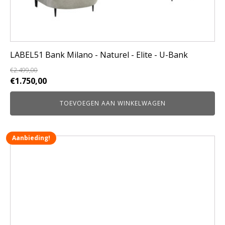
LABEL51 Bank Milano - Naturel - Elite - U-Bank
€
2.499,00
Oorspronkelijke
Huidige
€
1.750,00
prijs
prijs
TOEVOEGEN AAN WINKELWAGEN
was:
is:
€2.499,00.
€1.750,00.
Aanbieding!