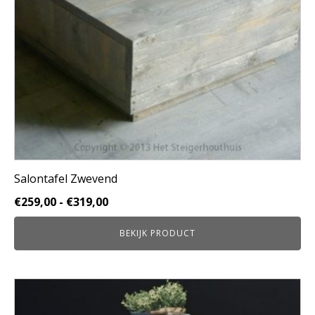
gekozen
worden
op
de
productpagina
Salontafel Zwevend
Prijsklasse:
€
259,00
-
€
319,00
€259,00
BEKIJK PRODUCT
tot
€319,00
Dit
product