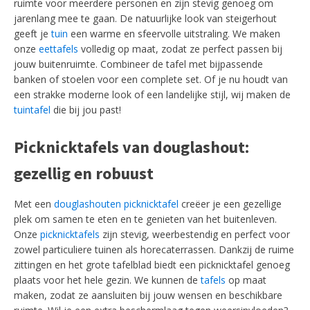
ruimte voor meerdere personen en zijn stevig genoeg om
jarenlang mee te gaan. De natuurlijke look van steigerhout
geeft je
tuin
een warme en sfeervolle uitstraling. We maken
onze
eettafels
volledig op maat, zodat ze perfect passen bij
jouw buitenruimte. Combineer de tafel met bijpassende
banken of stoelen voor een complete set. Of je nu houdt van
een strakke moderne look of een landelijke stijl, wij maken de
tuintafel
die bij jou past!
Picknicktafels van douglashout:
gezellig en robuust
Met een
douglashouten picknicktafel
creëer je een gezellige
plek om samen te eten en te genieten van het buitenleven.
Onze
picknicktafels
zijn stevig, weerbestendig en perfect voor
zowel particuliere tuinen als horecaterrassen. Dankzij de ruime
zittingen en het grote tafelblad biedt een picknicktafel genoeg
plaats voor het hele gezin. We kunnen de
tafels
op maat
maken, zodat ze aansluiten bij jouw wensen en beschikbare