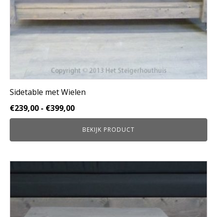
de
productpagina
Sidetable met Wielen
Prijsklasse:
€
239,00
-
€
399,00
€239,00
BEKIJK PRODUCT
tot
€399,00
Dit
product
heeft
meerdere
variaties.