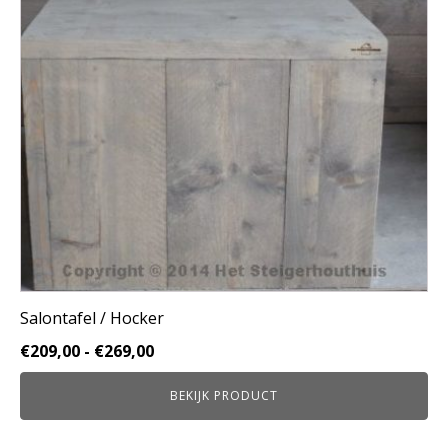
Deze
optie
kan
gekozen
worden
op
de
productpagina
Salontafel / Hocker
Prijsklasse:
€
209,00
-
€
269,00
€209,00
BEKIJK PRODUCT
tot
€269,00