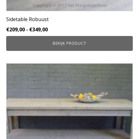
Sidetable Robuust
Prijsklasse:
€
209,00
-
€
349,00
€209,00
BEKIJK PRODUCT
tot
€349,00
Dit
product
heeft
meerdere
variaties.
Deze
optie
kan
gekozen
worden
op