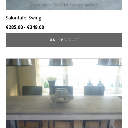
Salontafel Swing
Prijsklasse:
€
285,00
-
€
349,00
€285,00
BEKIJK PRODUCT
tot
€349,00
Dit
product
heeft
meerdere
variaties.
Deze
optie
kan
gekozen
worden
op