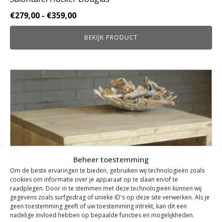
Prijsklasse:
€
279,00
-
€
359,00
€279,00
BEKIJK PRODUCT
tot
€359,00
Dit
product
heeft
meerdere
variaties.
Deze
optie
kan
Beheer toestemming
gekozen
Om de beste ervaringen te bieden, gebruiken wij technologieën zoals
worden
cookies om informatie over je apparaat op te slaan en/of te
op
raadplegen. Door in te stemmen met deze technologieën kunnen wij
de
gegevens zoals surfgedrag of unieke ID's op deze site verwerken. Als je
productpagina
geen toestemming geeft of uw toestemming intrekt, kan dit een
nadelige invloed hebben op bepaalde functies en mogelijkheden.