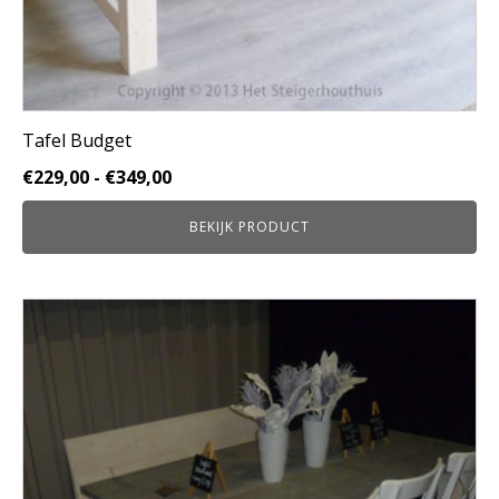
Tafel Budget
Prijsklasse:
€
229,00
-
€
349,00
€229,00
BEKIJK PRODUCT
tot
€349,00
Dit
product
heeft
meerdere
variaties.
Deze
optie
kan