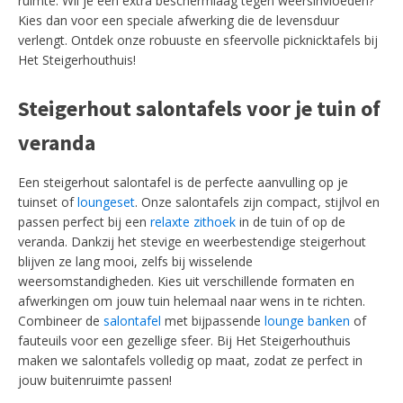
ruimte. Wil je een extra beschermlaag tegen weersinvloeden?
Kies dan voor een speciale afwerking die de levensduur
verlengt. Ontdek onze robuuste en sfeervolle picknicktafels bij
Het Steigerhouthuis!
Steigerhout salontafels voor je tuin of
veranda
Een steigerhout salontafel is de perfecte aanvulling op je
tuinset of
loungeset
. Onze salontafels zijn compact, stijlvol en
passen perfect bij een
relaxte zithoek
in de tuin of op de
veranda. Dankzij het stevige en weerbestendige steigerhout
blijven ze lang mooi, zelfs bij wisselende
weersomstandigheden. Kies uit verschillende formaten en
afwerkingen om jouw tuin helemaal naar wens in te richten.
Combineer de
salontafel
met bijpassende
lounge banken
of
fauteuils voor een gezellige sfeer. Bij Het Steigerhouthuis
maken we salontafels volledig op maat, zodat ze perfect in
jouw buitenruimte passen!