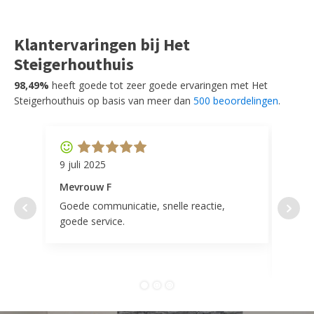
Klantervaringen bij Het
Steigerhouthuis
98,49%
heeft goede tot zeer goede ervaringen met Het
Steigerhouthuis op basis van meer dan
500 beoordelingen
.
9 juli 2025
11 ap
Mevrouw F
Mevr
Goede communicatie, snelle reactie,
Super
goede service.
door 
tevr
comp