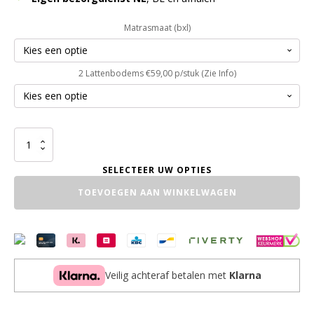
Matrasmaat (bxl)
2 Lattenbodems €59,00 p/stuk (Zie Info)
2-
persoons
bed
Sleepy
TOEVOEGEN AAN WINKELWAGEN
met
3
lades
en
2
nachtkastjes
aantal
Veilig achteraf betalen met
Klarna