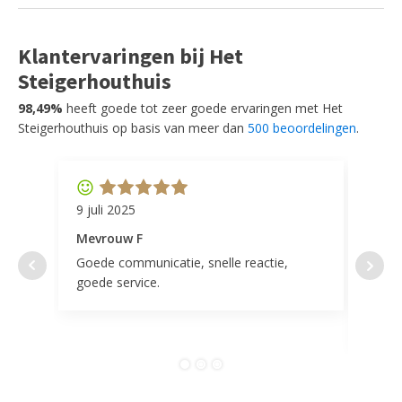
Klantervaringen bij Het
Steigerhouthuis
98,49%
heeft goede tot zeer goede ervaringen met Het
Steigerhouthuis op basis van meer dan
500 beoordelingen
.
9 juli 2025
11 ap
Mevrouw F
Mevr
Goede communicatie, snelle reactie,
Super
goede service.
door 
tevr
comp