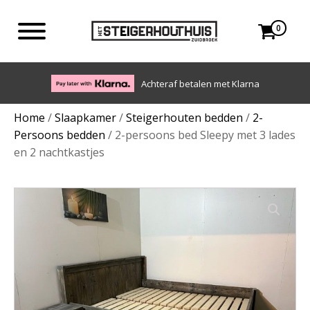
0
Eigen bezorgdienst in NL en BE. Afhalen ook mogelijk.
Home
/
Slaapkamer
/
Steigerhouten bedden
/
2-
Persoons bedden
/ 2-persoons bed Sleepy met 3 lades
en 2 nachtkastjes