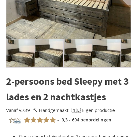
2-persoons bed Sleepy met 3
lades en 2 nachtkastjes
Vanaf €739
🔨 Handgemaakt
🇳🇱 Eigen productie
- 9,3 - 604 beoordelingen
Stoer robuust steigerhouten 2 persoons bed met onder