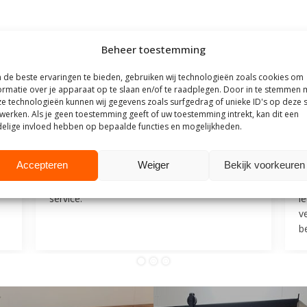
Beheer toestemming
outhuis
de beste ervaringen te bieden, gebruiken wij technologieën zoals cookies om
ormatie over je apparaat op te slaan en/of te raadplegen. Door in te stemmen 
t Steigerhouthuis op basis van meer dan
500 beoordelingen
.
e technologieën kunnen wij gegevens zoals surfgedrag of unieke ID's op deze s
werken. Als je geen toestemming geeft of uw toestemming intrekt, kan dit een
elige invloed hebben op bepaalde functies en mogelijkheden.
25
9 juli 2025
Mevrouw F
M
Accepteren
Weiger
Bekijk voorkeuren
Goede communicatie, snelle reactie, goede
V
service.
l
v
be