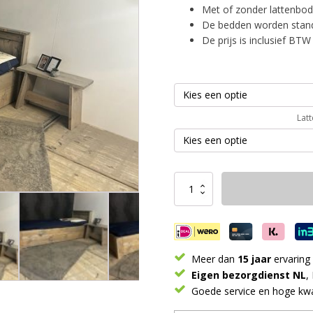
Met of zonder lattenbod
De bedden worden standa
De prijs is inclusief BTW
Lat
1-
persoons
bed
Sidney
aantal
Meer dan
15 jaar
ervaring
Eigen bezorgdienst NL
,
Goede service en hoge kwal