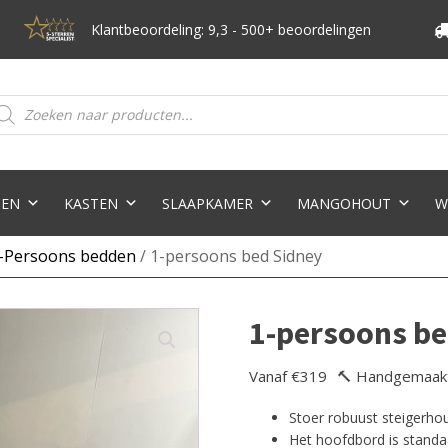
Klantbeoordeling: 9,3 - 500+ beoordelingen
oducten
eken
TEN
KASTEN
SLAAPKAMER
MANGOHOUT
W
-Persoons bedden
/ 1-persoons bed Sidney
1-persoons be
Vanaf €319
🔨 Handgemaak
Stoer robuust steigerho
Het hoofdbord is standa