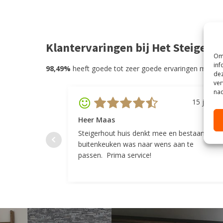
Klantervaringen bij Het Steigerh
Om 
inf
98,49%
heeft goede tot zeer goede ervaringen met He
dez
ver
nad
15 juli 20
Heer Maas
Steigerhout huis denkt mee en bestaande
buitenkeuken was naar wens aan te
passen. Prima service!