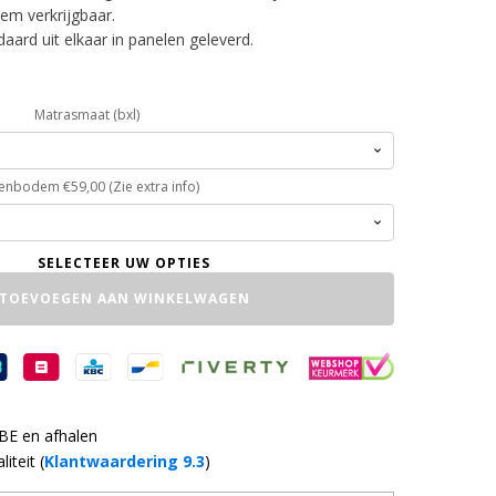
em verkrijgbaar.
ard uit elkaar in panelen geleverd.
Matrasmaat (bxl)
tenbodem €59,00 (Zie extra info)
TOEVOEGEN AAN WINKELWAGEN
 BE en afhalen
iteit (
Klantwaardering 9.3
)