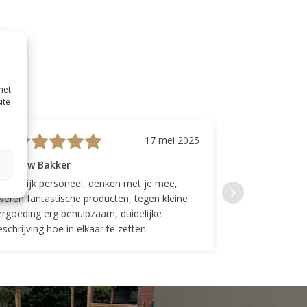
met
ite
17 mei 2025
evrouw Bakker
Mevrouw GP
riendelijk personeel, denken met je mee,
Top geregeld! K
everen fantastische producten, tegen kleine
indelingen die w
ergoeding erg behulpzaam, duidelijke
Fijne communicat
schrijving hoe in elkaar te zetten.