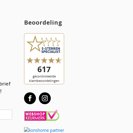
Beoordeling
l
brief
!