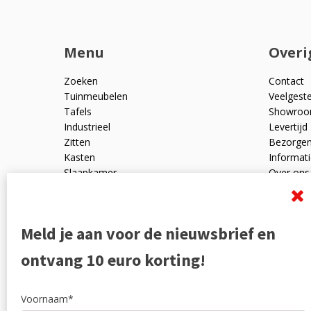
Menu
Overi
Zoeken
Contact
Tuinmeubelen
Veelgest
Tafels
Showro
Industrieel
Levertijd
Zitten
Bezorge
Kasten
Informati
Slaapkamer
Over ons
Mangohout
Algemen
Woonaccessoires
Ruilen en
Zakelijk
Privacyve
Meld je aan voor de nieuwsbrief en
Outlet
Reviewpo
Offerte
Klachten
ontvang 10 euro korting!
Partners
Voornaam*