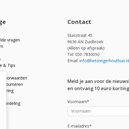
ge
Contact
Sluisstraat 45
elde vragen
9636 AN Zuidbroek
om
(Alleen op afspraak)
Tel: 050-7830050
n
Email:
info@hetsteigerhouthuis.n
e & Tips
e voorwaarden
Meld je aan voor de nieuws
 retourneren
en ontvang 10 euro korting
rklaring
licy
Voornaam*
afhandeling
E-mailadres*