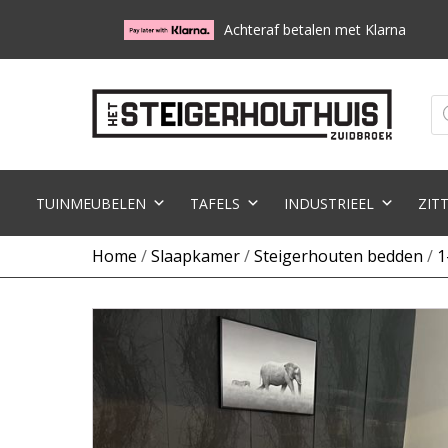
Achteraf betalen met Klarna
Pr
zo
TUINMEUBELEN
TAFELS
INDUSTRIEEL
ZIT
Home
/
Slaapkamer
/
Steigerhouten bedden
/
1