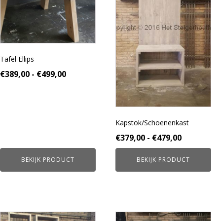
Deze
Deze
optie
optie
kan
kan
gekozen
gekozen
worden
worden
Tafel Ellips
op
op
de
de
Prijsklasse:
€
389,00
-
€
499,00
productpagina
productpagina
€389,00
tot
€499,00
Kapstok/Schoenenkast
Prijsklass
€
379,00
-
€
479,00
€379,00
BEKIJK PRODUCT
BEKIJK PRODUCT
tot
€479,00
Dit
Dit