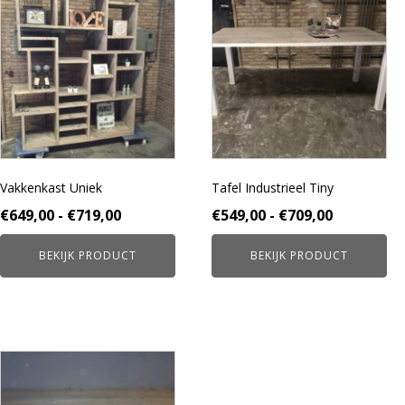
product
product
heeft
heeft
meerdere
meerdere
variaties.
variaties.
Deze
Deze
optie
optie
kan
kan
gekozen
gekozen
worden
worden
Vakkenkast Uniek
Tafel Industrieel Tiny
op
op
de
de
Prijsklasse:
Prijsklass
€
649,00
-
€
719,00
€
549,00
-
€
709,00
productpagina
productpagina
€649,00
€549,00
BEKIJK PRODUCT
BEKIJK PRODUCT
tot
tot
€719,00
€709,00
Dit
product
heeft