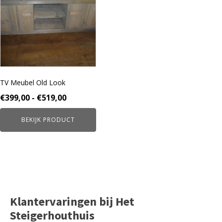
meerdere
variaties.
Deze
optie
kan
gekozen
worden
TV Meubel Old Look
op
de
Prijsklasse:
€
399,00
-
€
519,00
productpagina
€399,00
BEKIJK PRODUCT
tot
€519,00
Klantervaringen bij Het
Steigerhouthuis