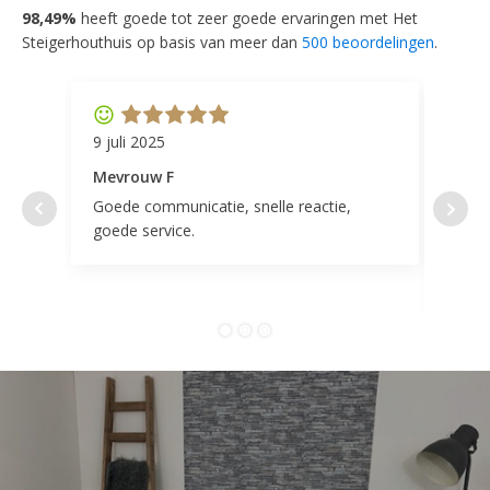
98,49%
heeft goede tot zeer goede ervaringen met Het
Steigerhouthuis op basis van meer dan
500 beoordelingen
.
9 juli 2025
11 ap
Mevrouw F
Mevr
Goede communicatie, snelle reactie,
Super
goede service.
door 
tevr
comp