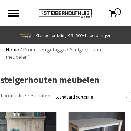
0
Achteraf betalen met Klarna
Home
/ Producten getagged “steigerhouten
meubelen”
steigerhouten meubelen
Toont alle 7 resultaten
Dit
Dit
product
product
heeft
heeft