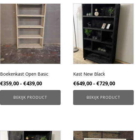
Dit
Dit
product
product
heeft
heeft
meerdere
meerdere
variaties.
variaties.
Deze
Deze
optie
optie
kan
kan
gekozen
gekozen
worden
worden
Boekenkast Open Basic
Kast New Black
op
op
de
de
Prijsklasse:
Prijsklass
€
359,00
-
€
439,00
€
649,00
-
€
729,00
productpagina
productpagina
€359,00
€649,00
BEKIJK PRODUCT
BEKIJK PRODUCT
tot
tot
€439,00
€729,00
Dit
Dit