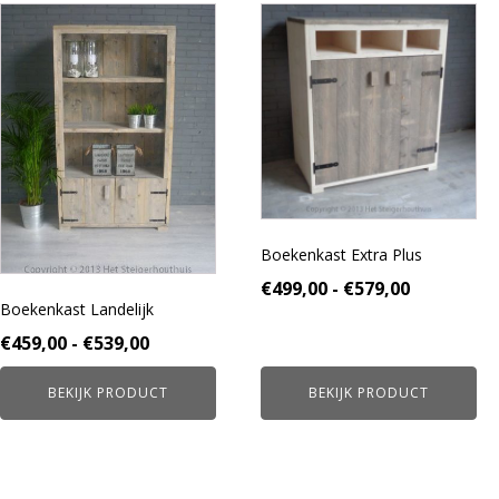
Dit
Dit
product
product
heeft
heeft
meerdere
meerdere
variaties.
variaties.
Deze
Deze
optie
optie
kan
kan
gekozen
gekozen
worden
worden
Boekenkast Extra Plus
op
op
de
de
Prijsklass
€
499,00
-
€
579,00
productpagina
productpagina
Boekenkast Landelijk
€499,00
Prijsklasse:
€
459,00
-
€
539,00
tot
€459,00
€579,00
BEKIJK PRODUCT
BEKIJK PRODUCT
tot
€539,00