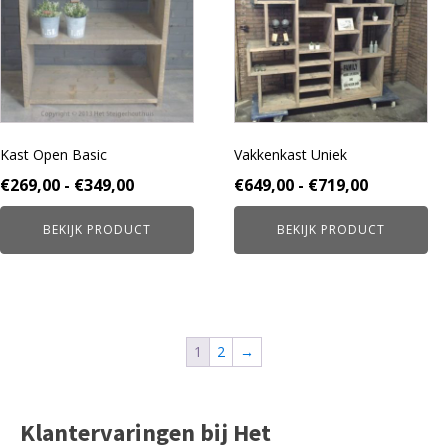
meerdere
meerdere
variaties.
variaties.
Deze
Deze
optie
optie
kan
kan
gekozen
gekozen
worden
worden
Kast Open Basic
Vakkenkast Uniek
op
op
de
de
Prijsklasse:
Prijsklass
€
269,00
-
€
349,00
€
649,00
-
€
719,00
productpagina
productpagina
€269,00
€649,00
BEKIJK PRODUCT
BEKIJK PRODUCT
tot
tot
€349,00
€719,00
1
2
→
Klantervaringen bij Het