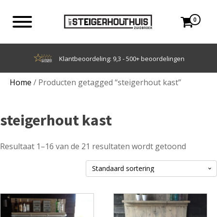
0
Achteraf betalen met Klarna
Home
/ Producten getagged “steigerhout kast”
steigerhout kast
Resultaat 1–16 van de 21 resultaten wordt getoond
Dit
Dit
product
product