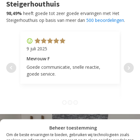
Steigerhouthuis
98,49%
heeft goede tot zeer goede ervaringen met Het
Steigerhouthuis op basis van meer dan
500 beoordelingen
.
9 juli 2025
11 ap
Mevrouw F
Mevr
Goede communicatie, snelle reactie,
Super
goede service.
door 
tevr
comp
Beheer toestemming
Om de beste ervaringen te bieden, gebruiken wij technologieën zoals