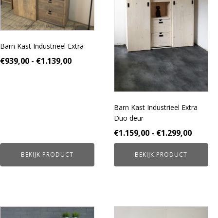
optie
optie
kan
kan
gekozen
gekozen
worden
worden
Barn Kast Industrieel Extra
op
op
de
de
Prijsklasse:
€
939,00
-
€
1.139,00
productpagina
productpagina
€939,00
tot
€1.139,00
Barn Kast Industrieel Extra
Duo deur
Prijskl
€
1.159,00
-
€
1.299,00
€1.159
BEKIJK PRODUCT
BEKIJK PRODUCT
tot
€1.299
Dit
Dit