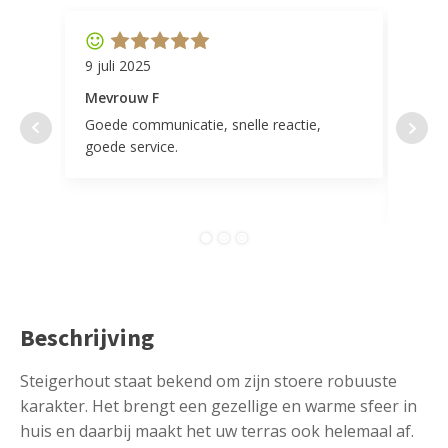
9 juli 2025
11 ap
Mevrouw F
Mevr
Goede communicatie, snelle reactie,
Super
goede service.
door 
tevr
comp
Beschrijving
Steigerhout staat bekend om zijn stoere robuuste
karakter. Het brengt een gezellige en warme sfeer in
huis en daarbij maakt het uw terras ook helemaal af.