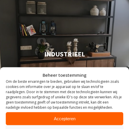
INDUSTRIEEL
Beheer toestemming
Om de beste ervaringen te bieden, gebruiken wij technologieën zoals
cookies om informatie over je apparaat op te slaan en/of te
raadplegen. Door in te stemmen met deze technologieën kunnen wij
gegevens zoals surfgedrag of unieke ID's op deze site verwerken. Als je
geen toestemming geeft of uw toestemming intrekt, kan dit een
nadelige invloed hebben op bepaalde functies en mogelijkheden.
Accepteren