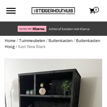
0
Eigen bezorgdienst in NL en BE. Afhalen ook mogelijk.
Home
/
Tuinmeubelen
/
Buitenkasten
/
Buitenkasten
Hoog
/ Kast New Black