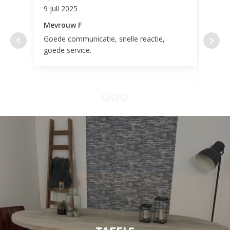
9 juli 2025
11 ap
Mevrouw F
Mevr
Goede communicatie, snelle reactie,
Super
goede service.
door 
tevr
comp