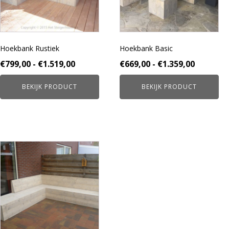
optie
optie
kan
kan
gekozen
gekozen
worden
worden
Hoekbank Rustiek
Hoekbank Basic
op
op
de
de
Prijsklasse:
Prijskla
€
799,00
-
€
1.519,00
€
669,00
-
€
1.359,00
productpagina
productpagina
€799,00
€669,00
BEKIJK PRODUCT
BEKIJK PRODUCT
tot
tot
€1.519,00
€1.359,0
Dit
product
heeft
meerdere
variaties.
Deze
optie
kan