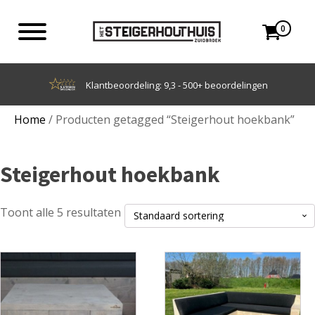
0
Achteraf betalen met Klarna
Home
/ Producten getagged “Steigerhout hoekbank”
Steigerhout hoekbank
Toont alle 5 resultaten
Dit
Dit
product
product
heeft
heeft
meerdere
meerdere