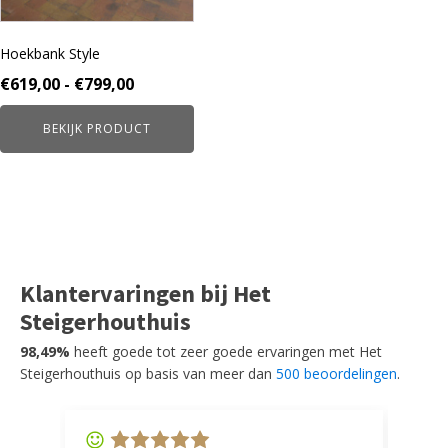
gekozen
worden
Hoekbank Style
op
de
Prijsklasse:
€
619,00
-
€
799,00
productpagina
€619,00
BEKIJK PRODUCT
tot
€799,00
Klantervaringen bij Het
Steigerhouthuis
98,49%
heeft goede tot zeer goede ervaringen met Het
Steigerhouthuis op basis van meer dan
500 beoordelingen
.