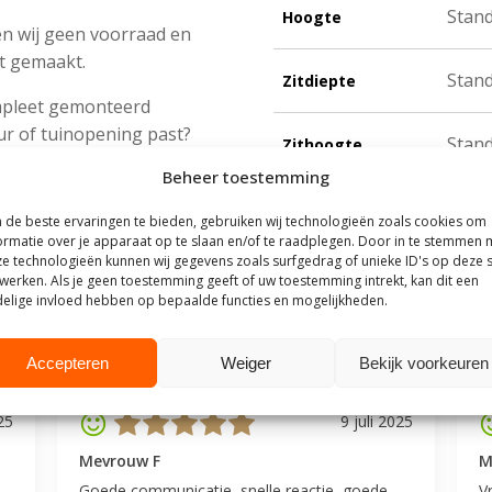
Stan
Hoogte
n wij geen voorraad en
nt gemaakt.
Stan
Zitdiepte
mpleet gemonteerd
ur of tuinopening past?
Stan
Zithoogte
nteerd afleveren.
Beheer toestemming
de beste ervaringen te bieden, gebruiken wij technologieën zoals cookies om
ormatie over je apparaat op te slaan en/of te raadplegen. Door in te stemmen 
e technologieën kunnen wij gegevens zoals surfgedrag of unieke ID's op deze s
werken. Als je geen toestemming geeft of uw toestemming intrekt, kan dit een
outhuis
elige invloed hebben op bepaalde functies en mogelijkheden.
t Steigerhouthuis op basis van meer dan
500 beoordelingen
.
Accepteren
Weiger
Bekijk voorkeuren
25
9 juli 2025
Mevrouw F
M
Goede communicatie, snelle reactie, goede
V