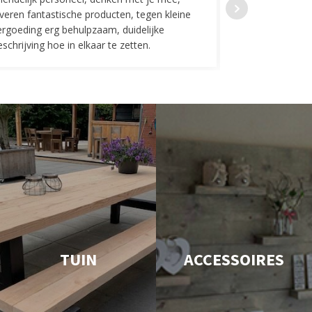
everen fantastische producten, tegen kleine
indelingen die w
ergoeding erg behulpzaam, duidelijke
Fijne communicat
schrijving hoe in elkaar te zetten.
TUIN
ACCESSOIRES