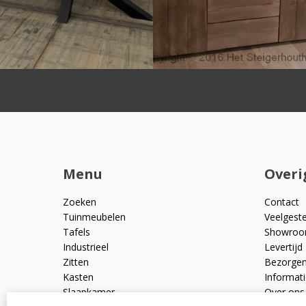
Menu
Overi
Zoeken
Contact
Tuinmeubelen
Veelgest
Tafels
Showro
Industrieel
Levertijd
Zitten
Bezorge
Kasten
Informati
Slaapkamer
Over ons