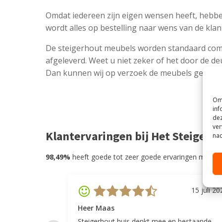
Omdat iedereen zijn eigen wensen heeft, hebbe
wordt alles op bestelling naar wens van de kla
De steigerhout meubels worden standaard co
afgeleverd. Weet u niet zeker of het door de de
Dan kunnen wij op verzoek de meubels gedemo
Om 
inf
dez
ver
Klantervaringen bij Het Steigerh
nad
98,49%
heeft goede tot zeer goede ervaringen met He
15 juli 20
Heer Maas
Steigerhout huis denkt mee en bestaande