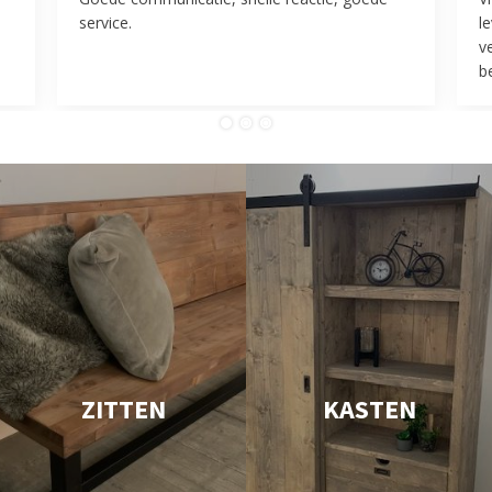
service.
l
v
be
ZITTEN
KASTEN