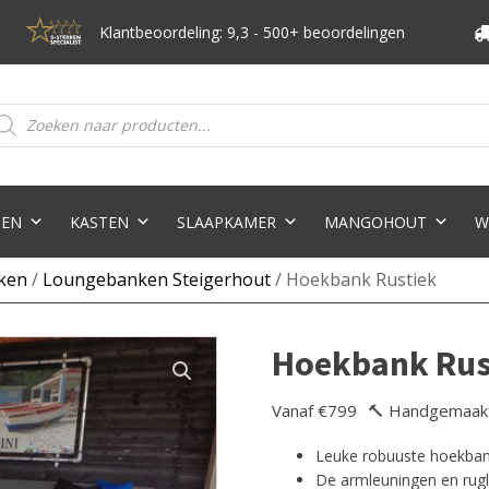
Klantbeoordeling: 9,3 - 500+ beoordelingen
oducten
eken
TEN
KASTEN
SLAAPKAMER
MANGOHOUT
W
ken
/
Loungebanken Steigerhout
/ Hoekbank Rustiek
Hoekbank Rus
Vanaf €799
🔨 Handgemaak
Leuke robuuste hoekban
De armleuningen en rugl