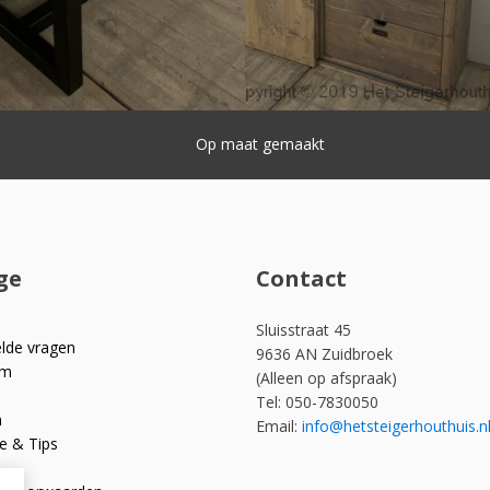
Snelle levering
ge
Contact
Sluisstraat 45
elde vragen
9636 AN Zuidbroek
om
(Alleen op afspraak)
Tel: 050-7830050
n
Email:
info@hetsteigerhouthuis.n
e & Tips