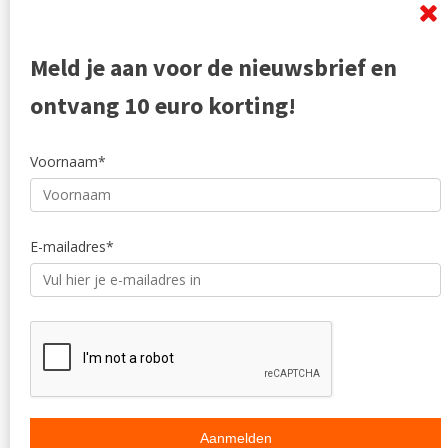
Mangohout
Algemen
Woonaccessoires
Ruilen en
Zakelijk
Privacyve
Meld je aan voor de nieuwsbrief en
Outlet
Reviewpo
Offerte
Klachten
ontvang 10 euro korting!
Partners
Voornaam*
E-mailadres*