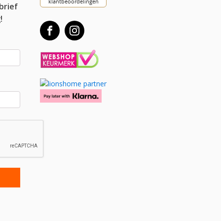
brief
!