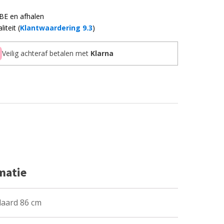
 BE en afhalen
iteit (
Klantwaardering 9.3
)
Veilig achteraf betalen met
Klarna
matie
daard 86 cm