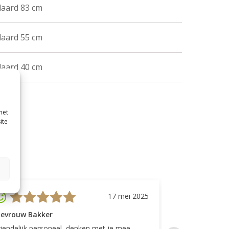
daard 83 cm
daard 55 cm
daard 40 cm
met
ite
17 mei 2025
evrouw Bakker
Mevrouw GP
riendelijk personeel, denken met je mee,
Top geregeld! K