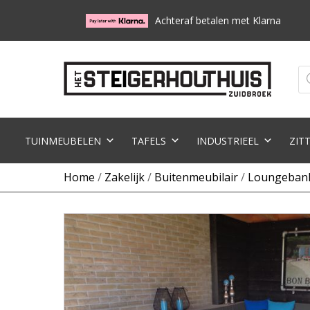
Achteraf betalen met Klarna
Pr
zo
TUINMEUBELEN
TAFELS
INDUSTRIEEL
ZIT
Home
/
Zakelijk
/
Buitenmeubilair
/
Loungeban