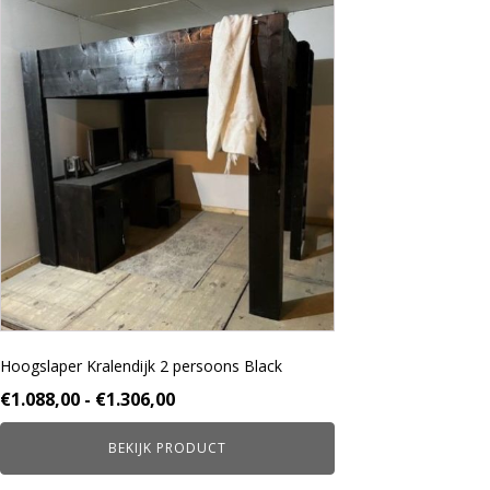
Dit
product
heeft
meerdere
variaties.
Deze
optie
kan
gekozen
worden
op
de
productpagina
Hoogslaper Kralendijk 2 persoons Black
Prijsklasse:
€
1.088,00
-
€
1.306,00
€1.088,00
BEKIJK PRODUCT
tot
€1.306,00