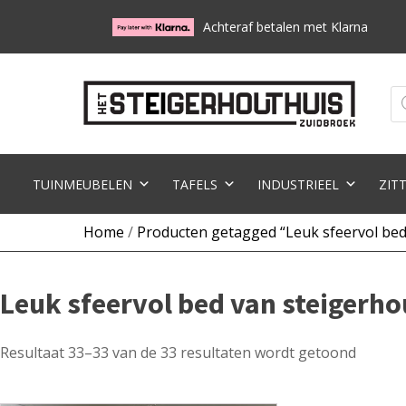
Achteraf betalen met Klarna
Pr
zo
TUINMEUBELEN
TAFELS
INDUSTRIEEL
ZIT
Home
/
Producten getagged “Leuk sfeervol bed
Leuk sfeervol bed van steigerho
Resultaat 33–33 van de 33 resultaten wordt getoond