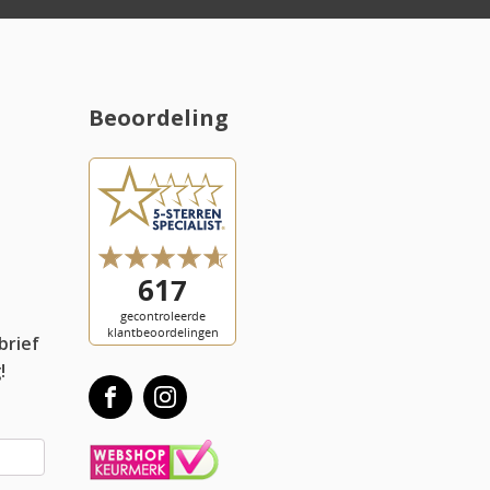
Beoordeling
l
brief
!