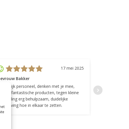
17 mei 2025
evrouw Bakker
Mevrouw GP
riendelijk personeel, denken met je mee,
Top geregeld! K
everen fantastische producten, tegen kleine
indelingen die w
ergoeding erg behulpzaam, duidelijke
Fijne communicat
schrijving hoe in elkaar te zetten.
met
ite