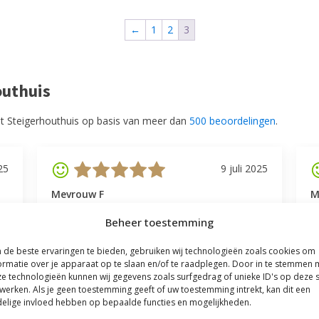
←
1
2
3
outhuis
t Steigerhouthuis op basis van meer dan
500 beoordelingen
.
25
9 juli 2025
Mevrouw F
M
Goede communicatie, snelle reactie, goede
V
Beheer toestemming
service.
l
v
de beste ervaringen te bieden, gebruiken wij technologieën zoals cookies om
be
ormatie over je apparaat op te slaan en/of te raadplegen. Door in te stemmen 
e technologieën kunnen wij gegevens zoals surfgedrag of unieke ID's op deze s
werken. Als je geen toestemming geeft of uw toestemming intrekt, kan dit een
elige invloed hebben op bepaalde functies en mogelijkheden.