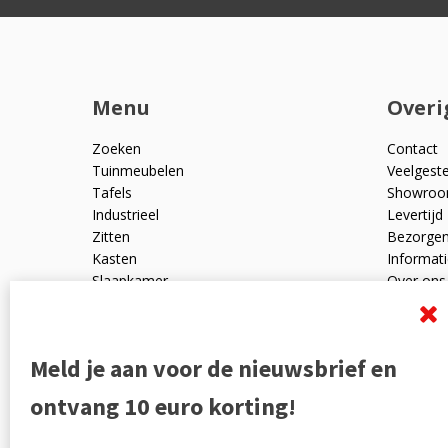
Menu
Overi
Zoeken
Contact
Tuinmeubelen
Veelgest
Tafels
Showro
Industrieel
Levertijd
Zitten
Bezorge
Kasten
Informati
Slaapkamer
Over ons
Mangohout
Algemen
Woonaccessoires
Ruilen en
Zakelijk
Privacyve
Meld je aan voor de nieuwsbrief en
Outlet
Reviewpo
Offerte
Klachten
ontvang 10 euro korting!
Partners