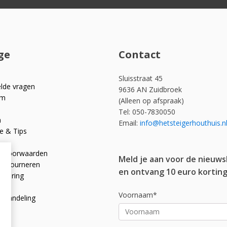
ge
Contact
Sluisstraat 45
elde vragen
9636 AN Zuidbroek
om
(Alleen op afspraak)
Tel: 050-7830050
n
Email:
info@hetsteigerhouthuis.n
e & Tips
e voorwaarden
Meld je aan voor de nieuws
 retourneren
en ontvang 10 euro korting
rklaring
licy
Voornaam*
afhandeling