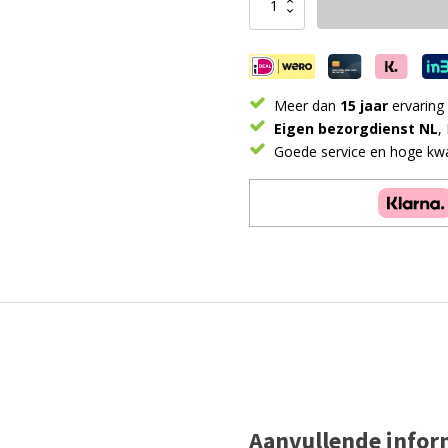
Kralendijk
2
persoons
Black
aantal
Meer dan
15 jaar
ervaring
Eigen bezorgdienst NL
,
Goede service en hoge kwal
Aanvullende infor