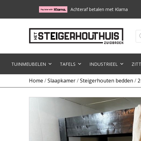
Achteraf betalen met Klarna
Pr
zo
TUINMEUBELEN
TAFELS
INDUSTRIEEL
ZIT
Home
/
Slaapkamer
/
Steigerhouten bedden
/
2