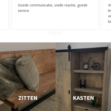
Goede communicatie, snelle reactie, goede
V
service.
l
v
be
ZITTEN
KASTEN