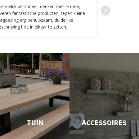
riendelijk personeel, denken met je mee,
Top geregeld! K
everen fantastische producten, tegen kleine
indelingen die w
ergoeding erg behulpzaam, duidelijke
Fijne communicat
schrijving hoe in elkaar te zetten.
TUIN
ACCESSOIRES