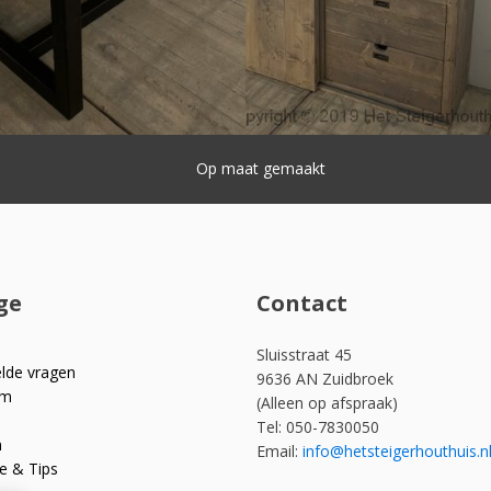
Snelle levering
ge
Contact
Sluisstraat 45
elde vragen
9636 AN Zuidbroek
om
(Alleen op afspraak)
Tel: 050-7830050
n
Email:
info@hetsteigerhouthuis.n
e & Tips