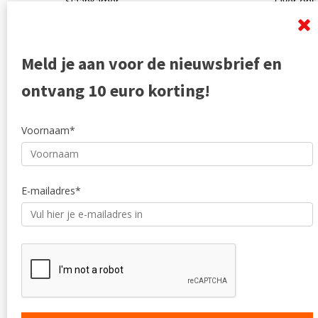
Slaapkamer
Over ons
Mangohout
Algemen
Woonaccessoires
Ruilen en
Zakelijk
Privacyve
Meld je aan voor de nieuwsbrief en
Outlet
Reviewpo
Offerte
Klachten
ontvang 10 euro korting!
Partners
Voornaam*
E-mailadres*