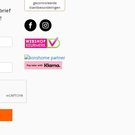
brief
!