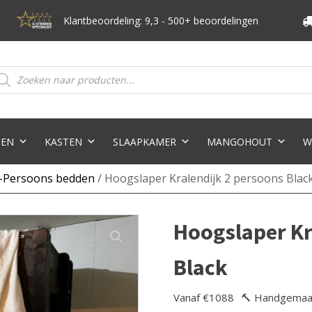
Klantbeoordeling: 9,3 - 500+ beoordelingen
oducten
eken
TEN
KASTEN
SLAAPKAMER
MANGOHOUT
W
-Persoons bedden
/ Hoogslaper Kralendijk 2 persoons Blac
Hoogslaper Kr
Black
Vanaf €1088
🔨 Handgemaa