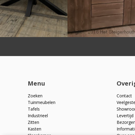
Menu
Overi
Zoeken
Contact
Tuinmeubelen
Veelgest
Tafels
Showro
Industrieel
Levertijd
Zitten
Bezorge
Kasten
Informati