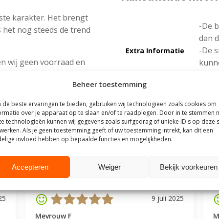
ste karakter. Het brengt
-De b
s het nog steeds de trend
dan 
-De s
Extra Informatie
n wij geen voorraad en
kunne
t.
-De h
Beheer toestemming
de beste ervaringen te bieden, gebruiken wij technologieën zoals cookies om
ormatie over je apparaat op te slaan en/of te raadplegen. Door in te stemmen 
e technologieën kunnen wij gegevens zoals surfgedrag of unieke ID's op deze s
werken. Als je geen toestemming geeft of uw toestemming intrekt, kan dit een
elige invloed hebben op bepaalde functies en mogelijkheden.
outhuis
t Steigerhouthuis op basis van meer dan
500 beoordelingen
.
Accepteren
Weiger
Bekijk voorkeuren
25
9 juli 2025
Mevrouw F
M