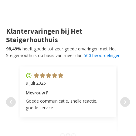
Klantervaringen bij Het
Steigerhouthuis
98,49%
heeft goede tot zeer goede ervaringen met Het
Steigerhouthuis op basis van meer dan
500 beoordelingen
.
9 juli 2025
11 ap
Mevrouw F
Mevr
Goede communicatie, snelle reactie,
Super
goede service.
door 
tevr
comp