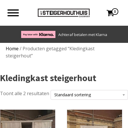
0
Achteraf betalen met Klarna
Home
/ Producten getagged “Kledingkast
steigerhout”
Kledingkast steigerhout
Toont alle 2 resultaten
Dit
Dit
product
product
heeft
heeft