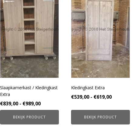
meerdere
meerdere
variaties.
variaties.
Deze
Deze
optie
optie
kan
kan
gekozen
gekozen
worden
worden
op
op
de
de
productpagina
productpagina
Slaapkamerkast / Kledingkast
Kledingkast Extra
Extra
Prijsklass
€
539,00
-
€
619,00
Prijsklasse:
€
839,00
-
€
989,00
€539,00
€839,00
tot
BEKIJK PRODUCT
BEKIJK PRODUCT
tot
€619,00
€989,00