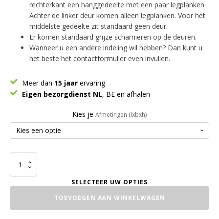
rechterkant een hanggedeelte met een paar legplanken.
Achter de linker deur komen alleen legplanken. Voor het
middelste gedeelte zit standaard geen deur.
Er komen standaard grijze scharnieren op de deuren.
Wanneer u een andere indeling wil hebben? Dan kunt u
het beste het contactformulier even invullen.
Meer dan
15 jaar
ervaring
Eigen bezorgdienst NL
, BE en afhalen
Kies je
Afmetingen (lxbxh)
Slaapkamerkast
/
Kledingkast
Extra
TOEVOEGEN AAN WINKELWAGEN
aantal