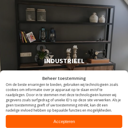
INDUSTRIEEL
Beheer toestemming
Om de beste ervaringen te bieden, gebruiken wij technologieën zoals
cookies om informatie over je apparaat op te slaan en/of te
raadplegen. Door in te stemmen met deze technologieën kunnen wij
gegevens zoals surfgedrag of unieke ID's op deze site verwerken. Als je
geen toestemming geeft of uw toestemming intrekt, kan dit een
nadelige invloed hebben op bepaalde functies en mogelijkheden.
Accepteren