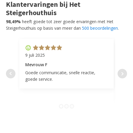
Klantervaringen bij Het
Steigerhouthuis
98,49%
heeft goede tot zeer goede ervaringen met Het
Steigerhouthuis op basis van meer dan
500 beoordelingen
.
9 juli 2025
11 ap
Mevrouw F
Mevr
Goede communicatie, snelle reactie,
Super
goede service.
door 
tevr
comp