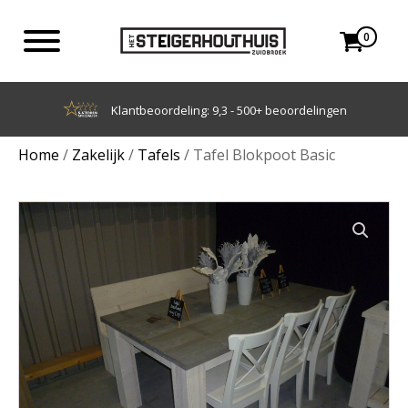
0
Achteraf betalen met Klarna
Home
/
Zakelijk
/
Tafels
/ Tafel Blokpoot Basic