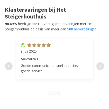
Klantervaringen bij Het
Steigerhouthuis
98,49%
heeft goede tot zeer goede ervaringen met Het
Steigerhouthuis op basis van meer dan
500 beoordelingen
.
9 juli 2025
11 ap
Mevrouw F
Mevr
Goede communicatie, snelle reactie,
Super
goede service.
door 
tevr
comp