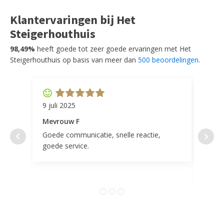
Klantervaringen bij Het
Steigerhouthuis
98,49%
heeft goede tot zeer goede ervaringen met Het
Steigerhouthuis op basis van meer dan
500 beoordelingen
.
9 juli 2025
11 ap
Mevrouw F
Mevr
Goede communicatie, snelle reactie,
Super
goede service.
door 
tevr
comp