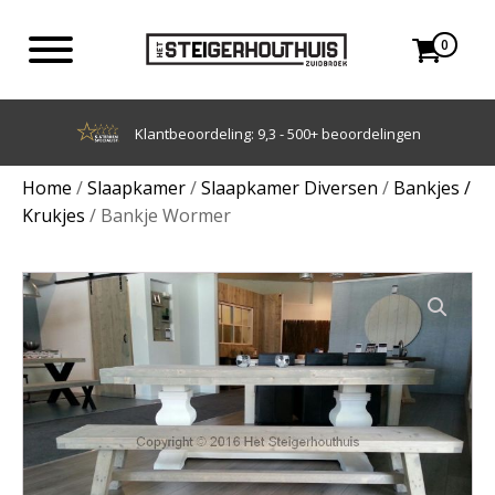
0
Achteraf betalen met Klarna
Home
/
Slaapkamer
/
Slaapkamer Diversen
/
Bankjes /
Krukjes
/ Bankje Wormer