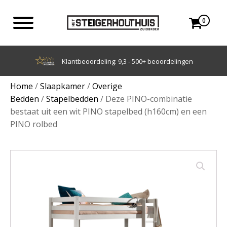
0
Achteraf betalen met Klarna
Home
/
Slaapkamer
/
Overige
Bedden
/
Stapelbedden
/ Deze PINO-combinatie
bestaat uit een wit PINO stapelbed (h160cm) en een
PINO rolbed