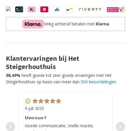
wit
PINO
stapelbed
(h160cm)
Veilig achteraf betalen met
Klarna
en
een
PINO
rolbed
aantal
Klantervaringen bij Het
Steigerhouthuis
98,49%
heeft goede tot zeer goede ervaringen met Het
Steigerhouthuis op basis van meer dan
500 beoordelingen
.
9 juli 2025
11 ap
Mevrouw F
Mevr
Goede communicatie, snelle reactie,
Super