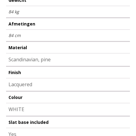
Gewicht
84 kg
Afmetingen
84 cm
Material
Scandinavian, pine
Finish
Lacquered
Colour
WHITE
Slat base included
Yes