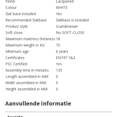
Finish
Lacquered
Colour
WHITE
Slat base included
Yes
Recommended Slatbase
Slatbase is included
Product style
Scandinavian
Soft close
No SOFT-CLOSE
Maximum mattress thickness
18
Maximum weight in KG
75
Minimum age
6 years
Certificates
EN747 1&2
FSC Certified
Yes
Assembly time in minutes
135
Length assembled in MM
0
Width assembled in MM
0
Height assembled in MM
0
Aanvullende informatie