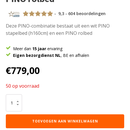
- 9,3 - 604 beoordelingen
Deze PINO-combinatie bestaat uit een wit PINO
stapelbed (h160cm) en een PINO rolbed
Meer dan
15 jaar
ervaring
Eigen bezorgdienst NL
, BE en afhalen
€
779,00
50 op voorraad
Deze
PINO-
combinatie
bestaat
TOEVOEGEN AAN WINKELWAGEN
uit
een