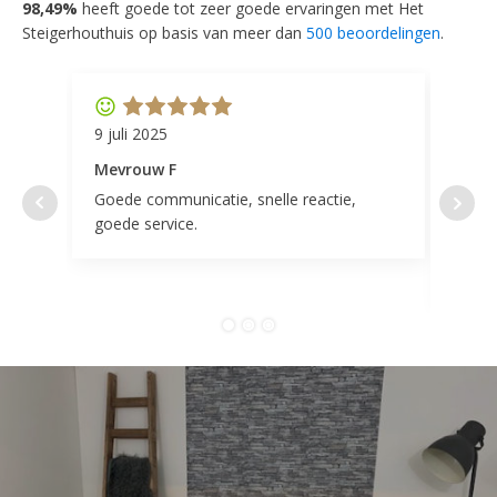
98,49%
heeft goede tot zeer goede ervaringen met Het
Steigerhouthuis op basis van meer dan
500 beoordelingen
.
9 juli 2025
11 ap
Mevrouw F
Mevr
Goede communicatie, snelle reactie,
Super
goede service.
door 
tevr
comp