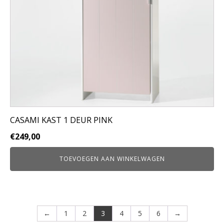
CASAMI KAST 1 DEUR PINK
€
249,00
TOEVOEGEN AAN WINKELWAGEN
←
1
2
3
4
5
6
→