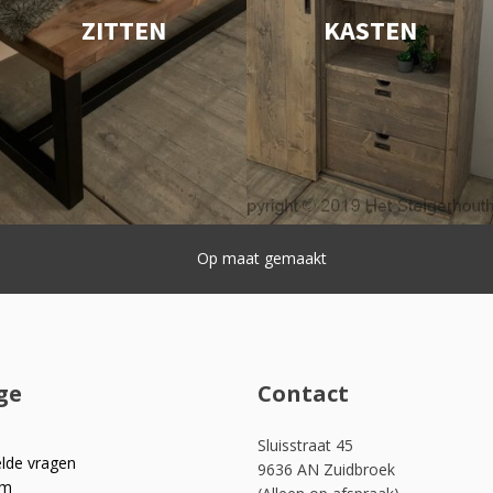
ZITTEN
KASTEN
Snelle levering
ge
Contact
Sluisstraat 45
elde vragen
9636 AN Zuidbroek
om