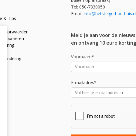
(Alleen op afspraak)
Tel: 050-7830050
n
Email:
info@hetsteigerhouthuis.n
e & Tips
e voorwaarden
Meld je aan voor de nieuws
 retourneren
en ontvang 10 euro korting
rklaring
licy
Voornaam*
afhandeling
E-mailadres*