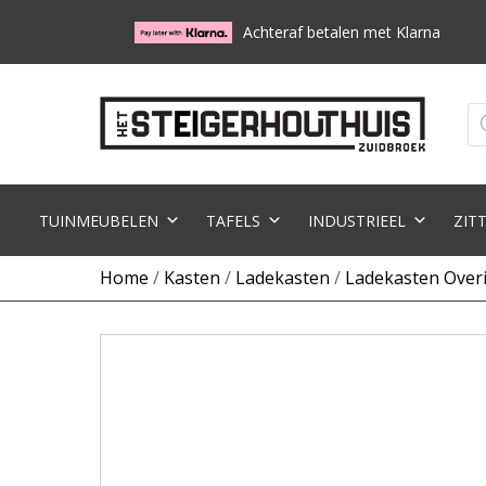
Achteraf betalen met Klarna
Pr
zo
TUINMEUBELEN
TAFELS
INDUSTRIEEL
ZIT
Home
/
Kasten
/
Ladekasten
/
Ladekasten Over