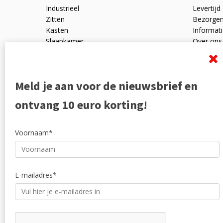
Industrieel
Levertijd
Zitten
Bezorge
Kasten
Informati
Slaapkamer
Over ons
Mangohout
Algemen
Woonaccessoires
Ruilen en
Zakelijk
Privacyve
Meld je aan voor de nieuwsbrief en
Outlet
Reviewpo
Offerte
Klachten
ontvang 10 euro korting!
Partners
Voornaam*
E-mailadres*