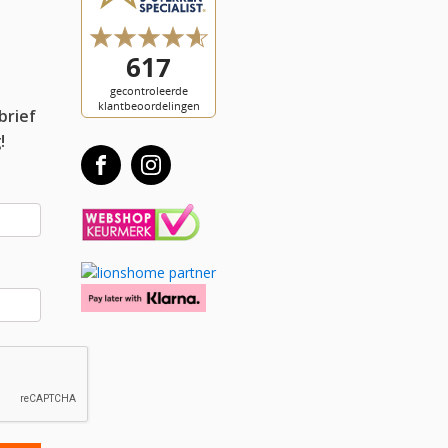
l
brief
!