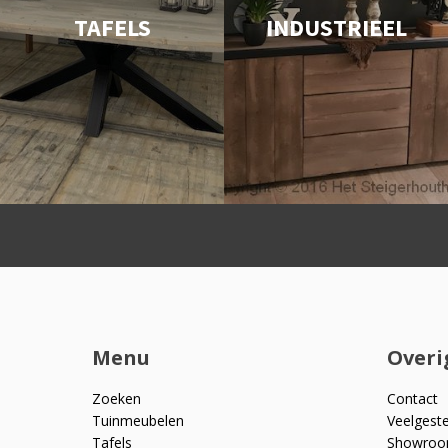
TAFELS
INDUSTRIEEL
Menu
Overi
Zoeken
Contact
Tuinmeubelen
Veelgest
Tafels
Showro