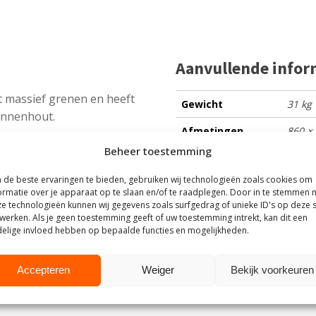
Aanvullende infor
t massief grenen en heeft
Gewicht
31 kg
dennenhout.
Afmetingen
860 ×
Beheer toestemming
Delivery
1, til
Timeframe
de beste ervaringen te bieden, gebruiken wij technologieën zoals cookies om
ormatie over je apparaat op te slaan en/of te raadplegen. Door in te stemmen 
e technologieën kunnen wij gegevens zoals surfgedrag of unieke ID's op deze s
werken. Als je geen toestemming geeft of uw toestemming intrekt, kan dit een
elige invloed hebben op bepaalde functies en mogelijkheden.
outhuis
Accepteren
Weiger
Bekijk voorkeuren
t Steigerhouthuis op basis van meer dan
500 beoordelingen
.