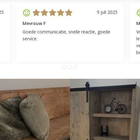
25
9 juli 2025
Mevrouw F
M
Goede communicatie, snelle reactie, goede
V
service.
l
v
be