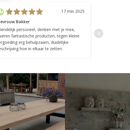
17 mei 2025
evrouw Bakker
Mevrouw GP
riendelijk personeel, denken met je mee,
Top geregeld! K
everen fantastische producten, tegen kleine
indelingen die w
ergoeding erg behulpzaam, duidelijke
Fijne communicat
schrijving hoe in elkaar te zetten.