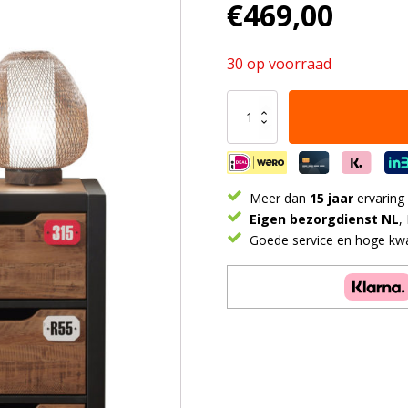
€
469,00
30 op voorraad
ALEX
3
LADENKAST
aantal
Meer dan
15 jaar
ervaring
Eigen bezorgdienst NL
,
Goede service en hoge kwal