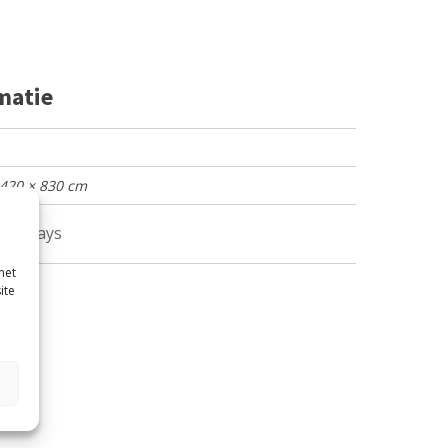
matie
 420 × 830 cm
l, 10, days
met
ite