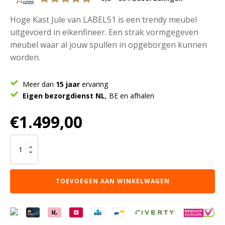
Hoge Kast Jule van LABEL51 is een trendy meubel
uitgevoerd in eikenfineer. Een strak vormgegeven
meubel waar al jouw spullen in opgeborgen kunnen
worden.
Meer dan
15 jaar
ervaring
Eigen bezorgdienst NL
, BE en afhalen
€
1.499,00
LABEL51
Bergkast
Jule
-
TOEVOEGEN AAN WINKELWAGEN
Naturel
-
Eiken
-
Hoge