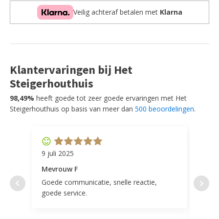
Kast
Veilig achteraf betalen met
Klarna
aantal
Klantervaringen bij Het
Steigerhouthuis
98,49%
heeft goede tot zeer goede ervaringen met Het
Steigerhouthuis op basis van meer dan
500 beoordelingen
.
9 juli 2025
11 ap
Mevrouw F
Mevr
Goede communicatie, snelle reactie,
Super
goede service.
door 
tevr
comp