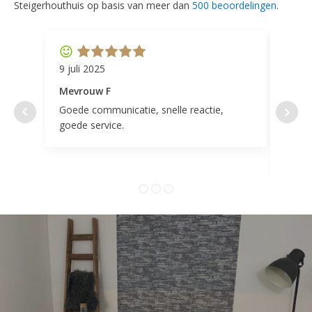
Steigerhouthuis op basis van meer dan
500 beoordelingen
.
9 juli 2025
11 ap
Mevrouw F
Mevr
Goede communicatie, snelle reactie,
Super
goede service.
door 
tevr
comp