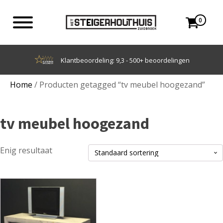
0
Klantbeoordeling: 9,3 - 500+ beoordelingen
Home
/ Producten getagged “tv meubel hoogezand”
tv meubel hoogezand
Enig resultaat
Dit
product
heeft
meerdere