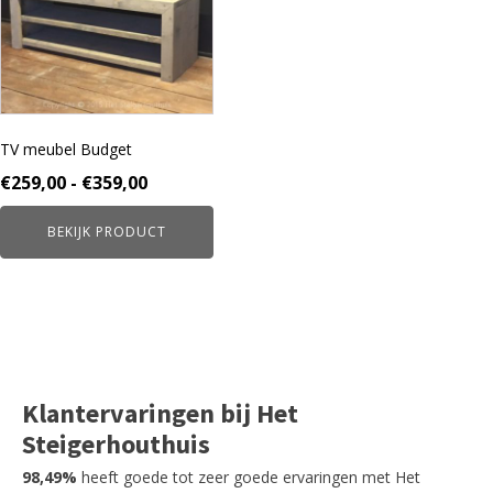
variaties.
Deze
optie
kan
gekozen
worden
TV meubel Budget
op
de
Prijsklasse:
€
259,00
-
€
359,00
productpagina
€259,00
BEKIJK PRODUCT
tot
€359,00
Klantervaringen bij Het
Steigerhouthuis
98,49%
heeft goede tot zeer goede ervaringen met Het