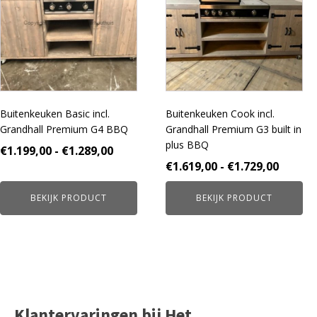
meerdere
meerdere
variaties.
variaties.
Deze
Deze
optie
optie
kan
kan
gekozen
gekozen
worden
worden
Buitenkeuken Basic incl.
Buitenkeuken Cook incl.
op
op
Grandhall Premium G4 BBQ
Grandhall Premium G3 built in
de
de
plus BBQ
productpagina
productpagina
Prijsklasse:
€
1.199,00
-
€
1.289,00
Prijskl
€
1.619,00
-
€
1.729,00
€1.199,00
€1.619
tot
BEKIJK PRODUCT
BEKIJK PRODUCT
tot
€1.289,00
€1.729
Klantervaringen bij Het