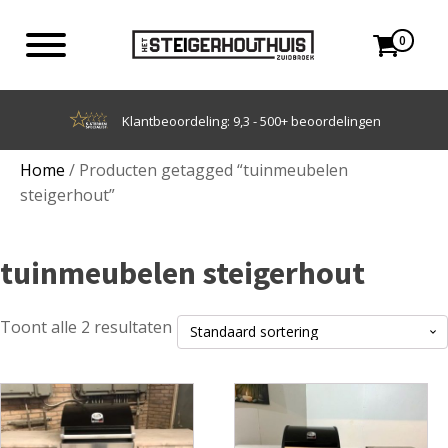
0
Klantbeoordeling: 9,3 - 500+ beoordelingen
Home
/ Producten getagged “tuinmeubelen
steigerhout”
tuinmeubelen steigerhout
Toont alle 2 resultaten
Dit
Dit
product
product
heeft
heeft