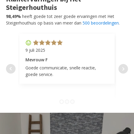
Steigerhouthuis
98,49%
heeft goede tot zeer goede ervaringen met Het
Steigerhouthuis op basis van meer dan
500 beoordelingen
.
9 juli 2025
11 ap
Mevrouw F
Mevr
Goede communicatie, snelle reactie,
Super
goede service.
door 
tevr
comp