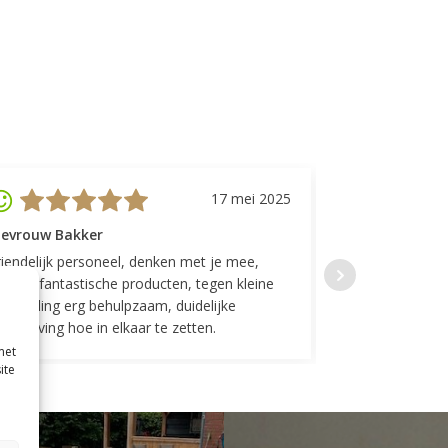
17 mei 2025
evrouw Bakker
Mevrouw GP
riendelijk personeel, denken met je mee,
Top geregeld! K
everen fantastische producten, tegen kleine
indelingen die w
ergoeding erg behulpzaam, duidelijke
Fijne communicat
schrijving hoe in elkaar te zetten.
met
ite