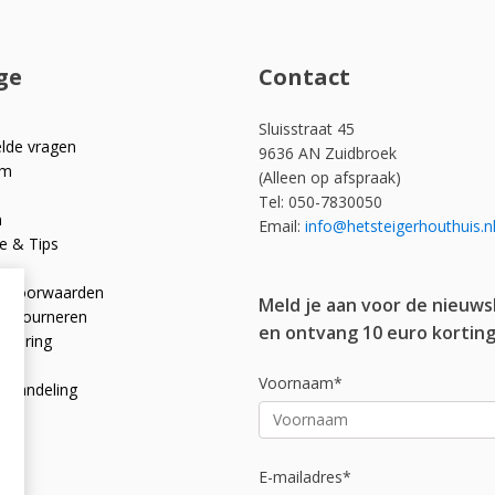
ge
Contact
Sluisstraat 45
elde vragen
9636 AN Zuidbroek
om
(Alleen op afspraak)
Tel: 050-7830050
n
Email:
info@hetsteigerhouthuis.n
e & Tips
e voorwaarden
Meld je aan voor de nieuws
 retourneren
en ontvang 10 euro korting
rklaring
licy
Voornaam*
afhandeling
E-mailadres*