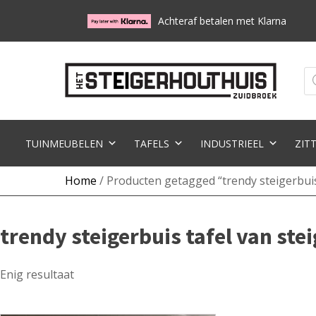
Achteraf betalen met Klarna
Pr
zo
TUINMEUBELEN
TAFELS
INDUSTRIEEL
ZIT
Home
/ Producten getagged “trendy steigerbuis
trendy steigerbuis tafel van ste
Enig resultaat