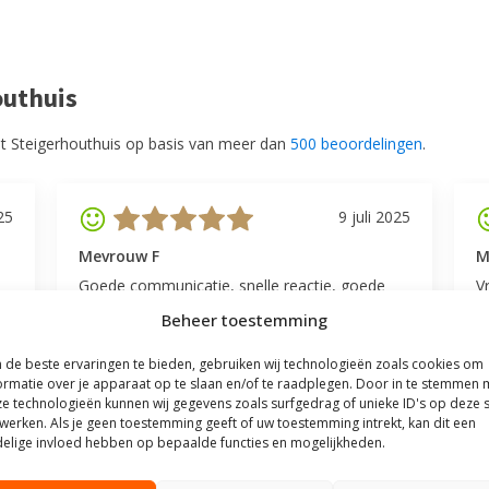
outhuis
t Steigerhouthuis op basis van meer dan
500 beoordelingen
.
25
9 juli 2025
Mevrouw F
M
Goede communicatie, snelle reactie, goede
V
service.
l
Beheer toestemming
v
be
de beste ervaringen te bieden, gebruiken wij technologieën zoals cookies om
ormatie over je apparaat op te slaan en/of te raadplegen. Door in te stemmen 
e technologieën kunnen wij gegevens zoals surfgedrag of unieke ID's op deze s
werken. Als je geen toestemming geeft of uw toestemming intrekt, kan dit een
elige invloed hebben op bepaalde functies en mogelijkheden.