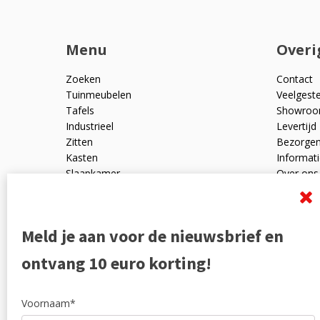
Menu
Overi
Zoeken
Contact
Tuinmeubelen
Veelgest
Tafels
Showro
Industrieel
Levertijd
Zitten
Bezorge
Kasten
Informati
Slaapkamer
Over ons
Mangohout
Algemen
Woonaccessoires
Ruilen en
Zakelijk
Privacyve
Meld je aan voor de nieuwsbrief en
Outlet
Reviewpo
Offerte
Klachten
ontvang 10 euro korting!
Partners
Voornaam*