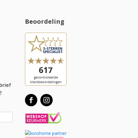
Beoordeling
l
brief
!