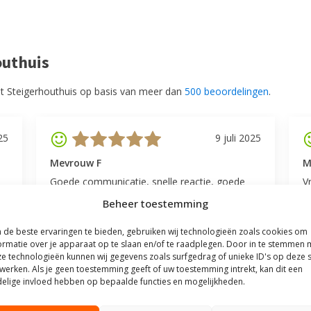
outhuis
t Steigerhouthuis op basis van meer dan
500 beoordelingen
.
25
9 juli 2025
Mevrouw F
M
Goede communicatie, snelle reactie, goede
V
service.
l
Beheer toestemming
v
be
de beste ervaringen te bieden, gebruiken wij technologieën zoals cookies om
ormatie over je apparaat op te slaan en/of te raadplegen. Door in te stemmen 
e technologieën kunnen wij gegevens zoals surfgedrag of unieke ID's op deze s
werken. Als je geen toestemming geeft of uw toestemming intrekt, kan dit een
elige invloed hebben op bepaalde functies en mogelijkheden.