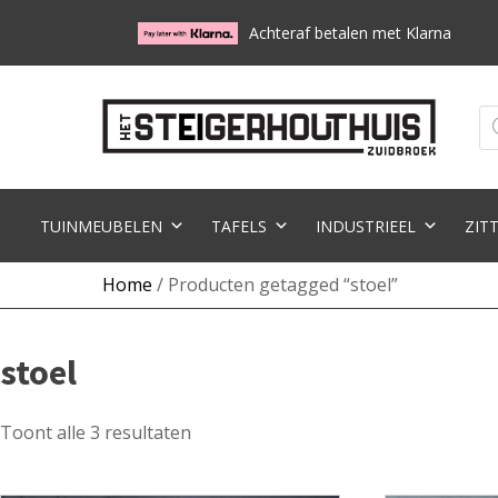
Achteraf betalen met Klarna
Pr
zo
TUINMEUBELEN
TAFELS
INDUSTRIEEL
ZIT
Home
/ Producten getagged “stoel”
stoel
Toont alle 3 resultaten