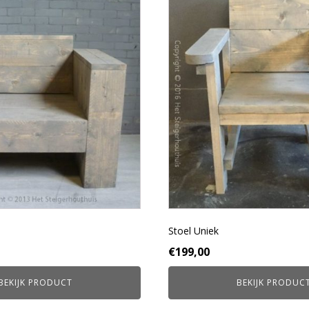
Dit
product
heeft
meerdere
variaties.
Deze
optie
kan
gekozen
worden
op
de
productpagina
Stoel Uniek
€
199,00
BEKIJK PRODUCT
BEKIJK PRODUC