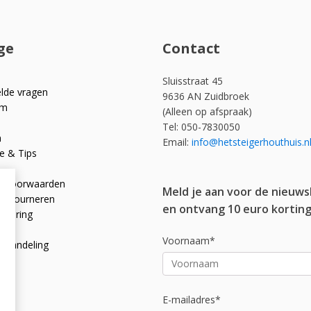
ge
Contact
Sluisstraat 45
elde vragen
9636 AN Zuidbroek
om
(Alleen op afspraak)
Tel: 050-7830050
n
Email:
info@hetsteigerhouthuis.n
e & Tips
e voorwaarden
Meld je aan voor de nieuws
 retourneren
en ontvang 10 euro korting
rklaring
licy
Voornaam*
afhandeling
E-mailadres*