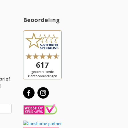
Beoordeling
l
brief
!