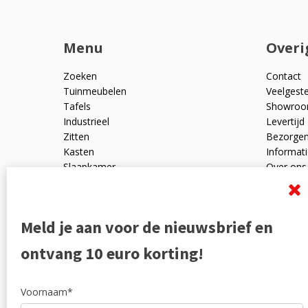
Menu
Overi
Zoeken
Contact
Tuinmeubelen
Veelgest
Tafels
Showro
Industrieel
Levertijd
Zitten
Bezorge
Kasten
Informati
Slaapkamer
Over ons
Mangohout
Algemen
Woonaccessoires
Ruilen en
Zakelijk
Privacyve
Meld je aan voor de nieuwsbrief en
Outlet
Reviewpo
Offerte
Klachten
ontvang 10 euro korting!
Partners
Voornaam*