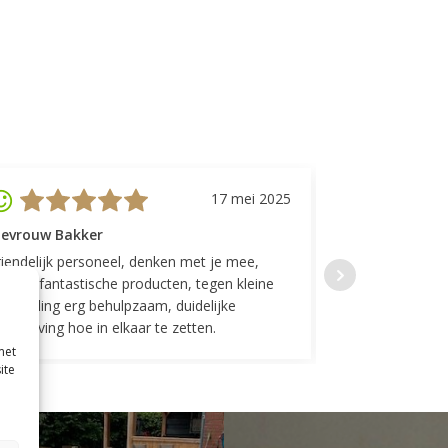
17 mei 2025
evrouw Bakker
Mevrouw GP
riendelijk personeel, denken met je mee,
Top geregeld! K
everen fantastische producten, tegen kleine
indelingen die w
ergoeding erg behulpzaam, duidelijke
Fijne communicat
schrijving hoe in elkaar te zetten.
met
ite