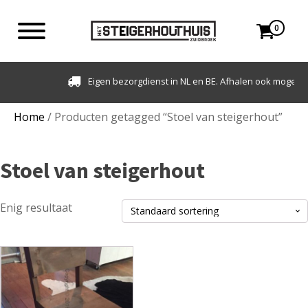
0
Eigen bezorgdienst in NL en BE. Afhalen ook mogelijk.
Home
/ Producten getagged “Stoel van steigerhout”
Stoel van steigerhout
Enig resultaat
Dit
product
heeft
meerdere