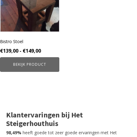
variaties.
Deze
optie
kan
gekozen
worden
Bistro Stoel
op
de
Prijsklasse:
€
139,00
-
€
149,00
productpagina
€139,00
BEKIJK PRODUCT
tot
€149,00
Klantervaringen bij Het
Steigerhouthuis
98,49%
heeft goede tot zeer goede ervaringen met Het