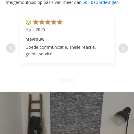
Steigerhouthuis op basis van meer dan
500 beoordelingen
.
9 juli 2025
11 ap
Mevrouw F
Mevr
Goede communicatie, snelle reactie,
Super
goede service.
door 
tevr
comp