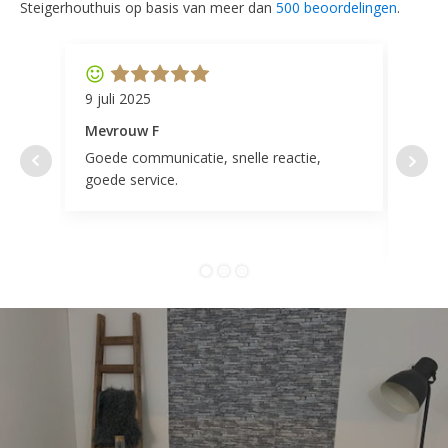
Steigerhouthuis op basis van meer dan
500 beoordelingen
.
9 juli 2025
11 ap
Mevrouw F
Mevr
Goede communicatie, snelle reactie,
Super
goede service.
door 
tevr
comp