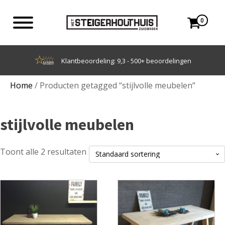
0
lingen
Achteraf betalen met Klarna
Home
/ Producten getagged “stijlvolle meubelen”
stijlvolle meubelen
Toont alle 2 resultaten
Dit
Dit
product
product
heeft
heeft
meerdere
meerdere