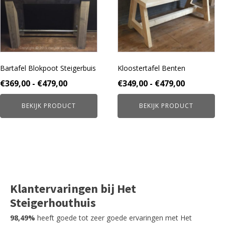
variaties.
variaties.
Deze
Deze
optie
optie
kan
kan
gekozen
gekozen
worden
worden
Bartafel Blokpoot Steigerbuis
Kloostertafel Benten
op
op
de
de
Prijsklasse:
Prijsklass
€
369,00
-
€
479,00
€
349,00
-
€
479,00
productpagina
productpagina
€369,00
€349,00
BEKIJK PRODUCT
BEKIJK PRODUCT
tot
tot
€479,00
€479,00
Klantervaringen bij Het
Steigerhouthuis
98,49%
heeft goede tot zeer goede ervaringen met Het