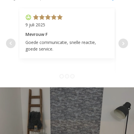
9 juli 2025
11 ap
Mevrouw F
Mevr
Goede communicatie, snelle reactie,
Super
goede service.
door 
tevr
comp