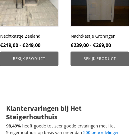
Deze
Deze
optie
optie
kan
kan
gekozen
gekozen
worden
worden
Nachtkastje Zeeland
Nachtkastje Groningen
op
op
de
de
Prijsklasse:
Prijsklass
€
219,00
-
€
249,00
€
239,00
-
€
269,00
productpagina
productpagina
€219,00
€239,00
BEKIJK PRODUCT
BEKIJK PRODUCT
tot
tot
€249,00
€269,00
Klantervaringen bij Het
Steigerhouthuis
98,49%
heeft goede tot zeer goede ervaringen met Het
Steigerhouthuis op basis van meer dan
500 beoordelingen
.