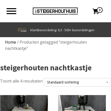
0
ntbeoordeling: 9,3 - 500+ beoordelingen
Home
/ Producten getagged “steigerhouten
nachtkastje”
steigerhouten nachtkastje
Toont alle 4 resultaten
Dit
Dit
product
product
heeft
heeft