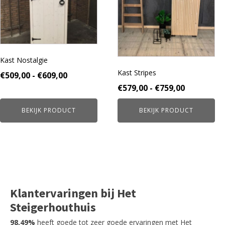
Deze
Deze
optie
optie
kan
kan
gekozen
gekozen
worden
worden
Kast Nostalgie
op
op
Kast Stripes
de
de
Prijsklasse:
€
509,00
-
€
609,00
productpagina
productpagina
€509,00
Prijsklass
€
579,00
-
€
759,00
tot
€579,00
BEKIJK PRODUCT
BEKIJK PRODUCT
€609,00
tot
€759,00
Klantervaringen bij Het
Steigerhouthuis
98,49%
heeft goede tot zeer goede ervaringen met Het