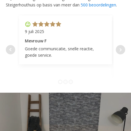
Steigerhouthuis op basis van meer dan
500 beoordelingen
.
9 juli 2025
11 ap
Mevrouw F
Mevr
Goede communicatie, snelle reactie,
Super
goede service.
door 
tevr
comp