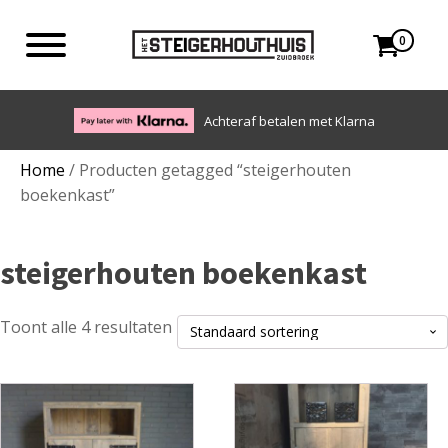
0
Eigen bezorgdienst in NL en BE. Afhalen ook mogelijk.
Home
/ Producten getagged “steigerhouten
boekenkast”
steigerhouten boekenkast
Toont alle 4 resultaten
Dit
Dit
product
product
heeft
heeft