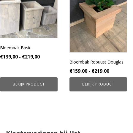
meerdere
meerdere
variaties.
variaties.
Deze
Deze
optie
optie
kan
kan
gekozen
gekozen
worden
worden
Bloembak Basic
op
op
de
de
Prijsklasse:
€
139,00
-
€
219,00
productpagina
productpagina
Bloembak Robuust Douglas
€139,00
Prijsklass
€
159,00
-
€
219,00
tot
€159,00
€219,00
BEKIJK PRODUCT
BEKIJK PRODUCT
tot
€219,00