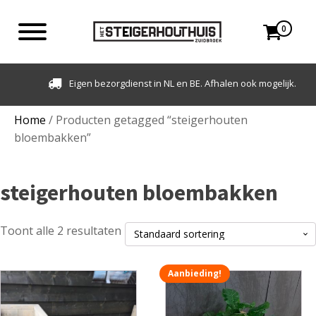
0
Eigen bezorgdienst in NL en BE. Afhalen ook mogelijk.
Home
/ Producten getagged “steigerhouten
bloembakken”
steigerhouten bloembakken
Toont alle 2 resultaten
Aanbieding!
Dit
Dit
product
product
heeft
heeft