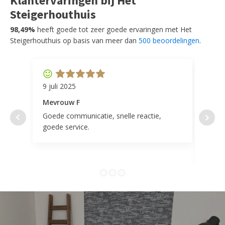
Klantervaringen bij Het
Steigerhouthuis
98,49%
heeft goede tot zeer goede ervaringen met Het
Steigerhouthuis op basis van meer dan
500 beoordelingen
.
9 juli 2025
11 ap
Mevrouw F
Mevr
Goede communicatie, snelle reactie,
Super
goede service.
door 
tevr
comp