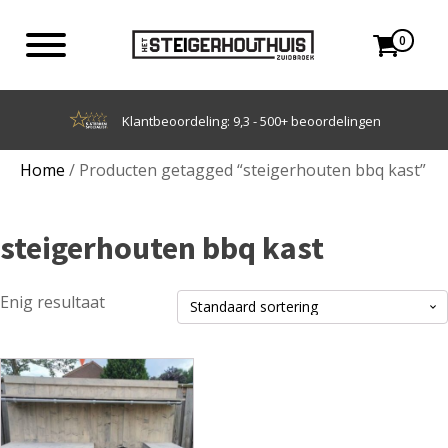
0
Klantbeoordeling: 9,3 - 500+ beoordelingen
Home
/ Producten getagged “steigerhouten bbq kast”
steigerhouten bbq kast
Enig resultaat
Dit
product
heeft
meerdere