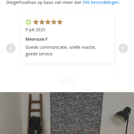
Steigerhouthuis op basis van meer dan
500 beoordelingen
.
9 juli 2025
11 ap
Mevrouw F
Mevr
Goede communicatie, snelle reactie,
Super
goede service.
door 
tevr
comp