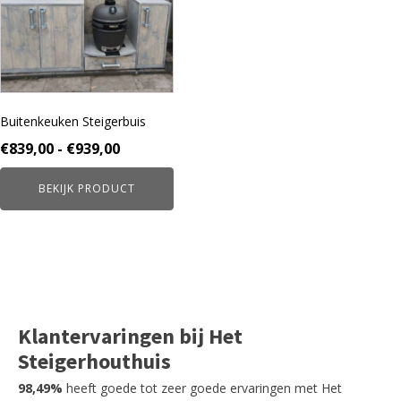
variaties.
Deze
optie
kan
gekozen
worden
Buitenkeuken Steigerbuis
op
de
Prijsklasse:
€
839,00
-
€
939,00
productpagina
€839,00
BEKIJK PRODUCT
tot
€939,00
Klantervaringen bij Het
Steigerhouthuis
98,49%
heeft goede tot zeer goede ervaringen met Het