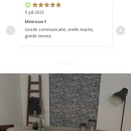
9 juli 2025
11 ap
Mevrouw F
Mevr
Goede communicatie, snelle reactie,
Super
goede service.
door 
tevr
comp