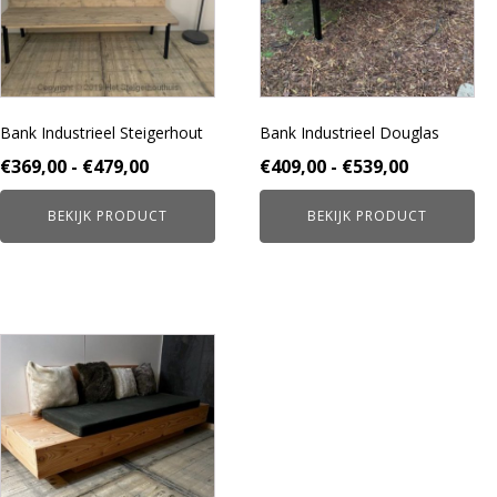
Deze
Deze
optie
optie
kan
kan
gekozen
gekozen
worden
worden
Bank Industrieel Steigerhout
Bank Industrieel Douglas
op
op
de
de
Prijsklasse:
Prijsklass
€
369,00
-
€
479,00
€
409,00
-
€
539,00
productpagina
productpagina
€369,00
€409,00
BEKIJK PRODUCT
BEKIJK PRODUCT
tot
tot
€479,00
€539,00
Dit
product
heeft
meerdere
variaties.
Deze
optie