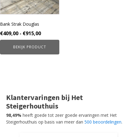
kan
gekozen
worden
Bank Strak Douglas
op
de
Prijsklasse:
€
409,00
-
€
915,00
productpagina
€409,00
BEKIJK PRODUCT
tot
€915,00
Klantervaringen bij Het
Steigerhouthuis
98,49%
heeft goede tot zeer goede ervaringen met Het
Steigerhouthuis op basis van meer dan
500 beoordelingen
.