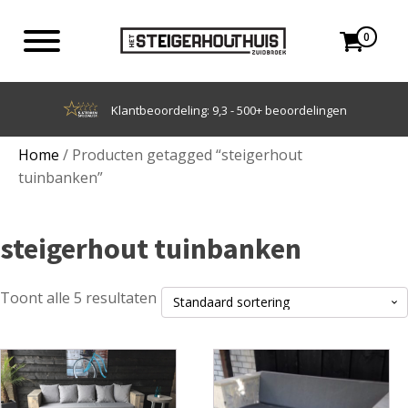
0
Achteraf betalen met Klarna
Home
/ Producten getagged “steigerhout
tuinbanken”
steigerhout tuinbanken
Toont alle 5 resultaten
Dit
Dit
product
product
heeft
heeft