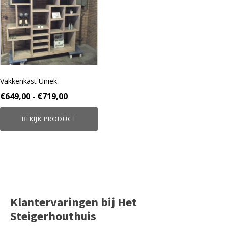
meerdere
variaties.
Deze
optie
kan
gekozen
worden
Vakkenkast Uniek
op
de
Prijsklasse:
€
649,00
-
€
719,00
productpagina
€649,00
BEKIJK PRODUCT
tot
€719,00
Klantervaringen bij Het
Steigerhouthuis