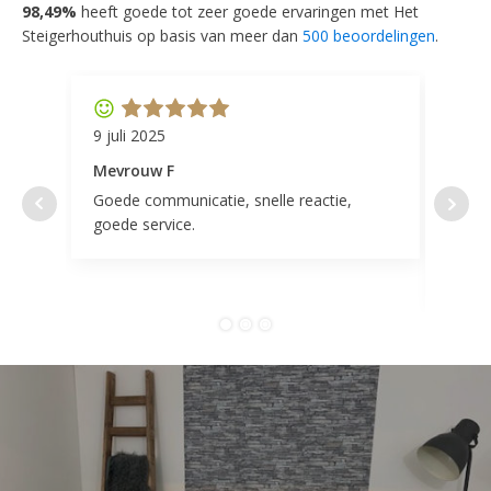
98,49%
heeft goede tot zeer goede ervaringen met Het
Steigerhouthuis op basis van meer dan
500 beoordelingen
.
9 juli 2025
11 ap
Mevrouw F
Mevr
Goede communicatie, snelle reactie,
Super
goede service.
door 
tevr
comp