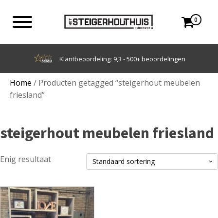
0
+ beoordelingen
Achteraf betalen me
Home
/ Producten getagged “steigerhout meubelen
friesland”
steigerhout meubelen friesland
Enig resultaat
Dit
product
heeft